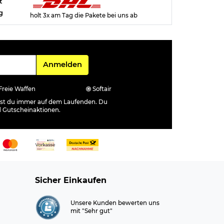
t
g
holt 3x am Tag die Pakete bei uns ab
Für den Newsletter
Anmelden
Freie Waffen
Softair
ibst du immer auf dem Laufenden. Du
d Gutscheinaktionen.
Sicher Einkaufen
Unsere Kunden bewerten uns
mit "Sehr gut"