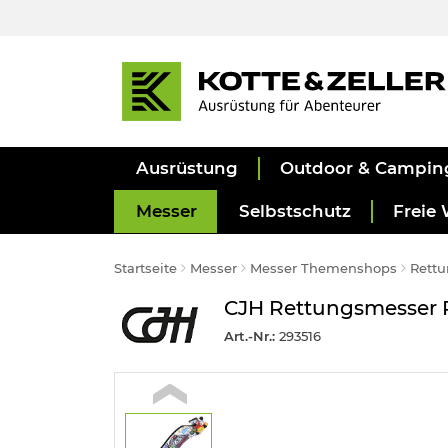
Ausrüstung
Outdoor & Campin
Messer
Selbstschutz
Freie 
Startseite
Messer
Messer Themenshops
Rett
CJH Rettungsmesser Ro
Art.-Nr.:
293516