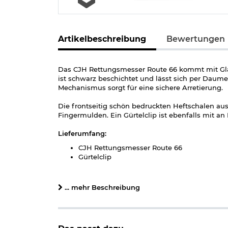
Artikelbeschreibung
Bewertungen
Das CJH Rettungsmesser Route 66 kommt mit Glas
ist schwarz beschichtet und lässt sich per Daume
Mechanismus sorgt für eine sichere Arretierung.
Die frontseitig schön bedruckten Heftschalen au
Fingermulden. Ein Gürtelclip ist ebenfalls mit an 
Lieferumfang:
CJH Rettungsmesser Route 66
Gürtelclip
Details zu CJH Rettungsmesser Route 66:
... mehr Beschreibung
Klingenlänge: ca. 8,3 cm
Grifflänge: ca. 11,8 cm
Gesamtlänge: ca. 19,8 cm
Klingenstärke: ca. 2,8 mm
Gewicht: ca. 120 g