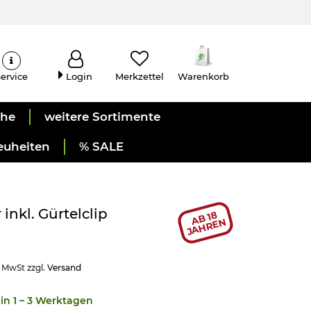
ervice
Login
Merkzettel
Warenkorb
uhe
weitere Sortimente
euheiten
% SALE
nkl. Gürtelclip
AB 18
JAHREN
. MwSt zzgl.
Versand
in 1 – 3 Werktagen