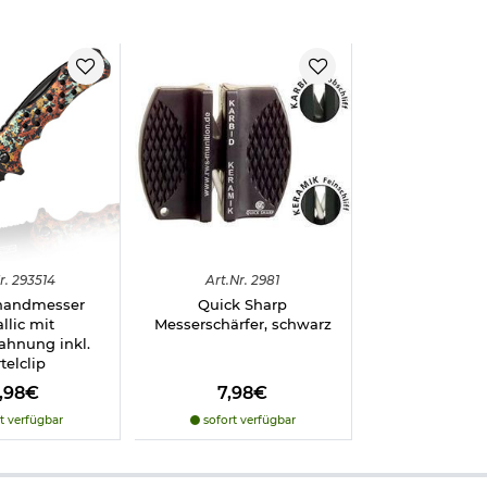
erden, deshalb beachten Sie bitte folgenden
Informationslink
über
frei ab 18 Jahren - Dieser Artikel kann nur versendet werden, wen
r.
293514
Art.
Nr.
2981
icht vorliegt. (Bitte den Link:
"Altersnachweis"
für genaue Infos a
handmesser
Quick Sharp
llic mit
Messerschärfer, schwarz
ahnung inkl.
telclip
7,98€
7,98€
t verfügbar
sofort verfügbar