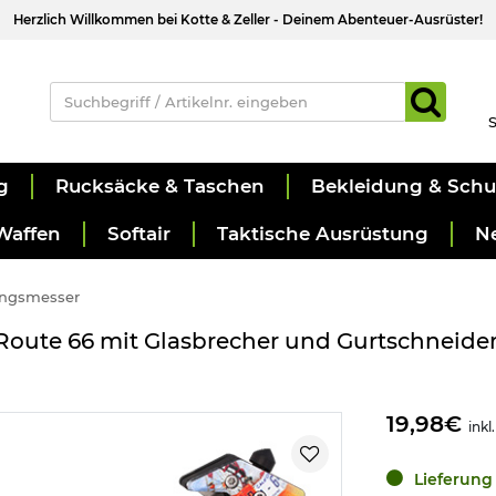
Herzlich Willkommen bei Kotte & Zeller - Deinem Abenteuer-Ausrüster!
S
g
Rucksäcke & Taschen
Bekleidung & Sch
Waffen
Softair
Taktische Ausrüstung
N
ungsmesser
ute 66 mit Glasbrecher und Gurtschneider i
19,98€
inkl
Lieferung 