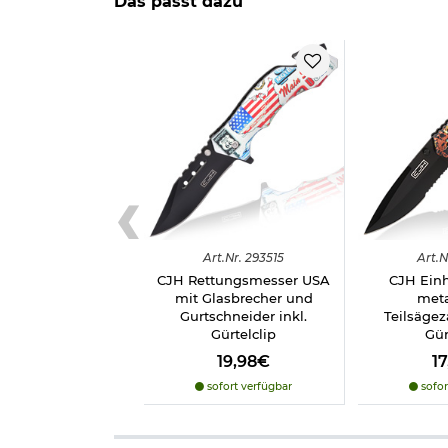
Das passt dazu
Material Klinge: 420er Stahl, rostfrei
Material Griffschalen: ABS Kunststoff
Öffnung: Flipper, Daumenpin
Sicherung: Linerlock
Glasbrecher
Gurtschneider
Farbe: bunt, schwarz
Marke: CJH
Bestimmte Messer dürfen nicht überall geführt w
Führen von Messern
§42a
Wichtige waffenrechtliche Informationen: Artikel 
Art.
Nr.
293515
Art.
N
Altersnachweis
zusenden, sofern uns dieser noch n
CJH Rettungsmesser USA
CJH Ein
mit Glasbrecher und
meta
Herstellerinformationen
Gurtschneider inkl.
Teilsägez
Gürtelclip
Gür
19,98€
1
sofort verfügbar
sofor