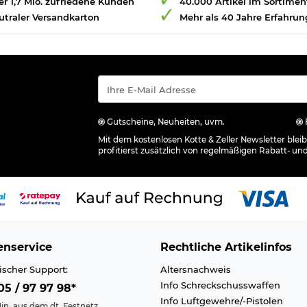
r 1,7 Mio. zufriedene Kunden
40.000 Artikel im Sortimen
utraler Versandkarton
Mehr als 40 Jahre Erfahrun
Gutscheine, Neuheiten, uvm.
Mit dem kostenlosen Kotte & Zeller Newsletter ble
profitierst zusätzlich von regelmäßigen Rabatt- un
nservice
Rechtliche Artikelinfos
ischer Support:
Altersnachweis
Info Schreckschusswaffen
5 / 97 97 98*
Info Luftgewehre/-Pistolen
in. aus dem dt. Festnetz,