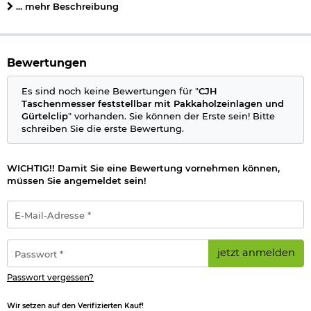
Grifflänge: 10,2 cm
... mehr Beschreibung
Material Griff: Pakkaholz
Verriegelung: Back-Lock
mit Gürtelclip
Marke: CJH
Bewertungen
Bestimmte Messer dürfen nicht überall geführt werden,
Es sind noch keine Bewertungen für "
CJH
deshalb beachten Sie bitte folgenden
Informationslink
über
Taschenmesser feststellbar mit Pakkaholzeinlagen und
das:
Führen von Messern
§42a
Gürtelclip
" vorhanden. Sie können der Erste sein! Bitte
schreiben Sie die erste Bewertung.
Herstellerinformationen
WICHTIG!! Damit Sie eine Bewertung vornehmen können,
müssen Sie angemeldet sein!
E-
Mail-
Adresse
*
Passwort
jetzt anmelden
*
Passwort vergessen?
Wir setzen auf den Verifizierten Kauf!