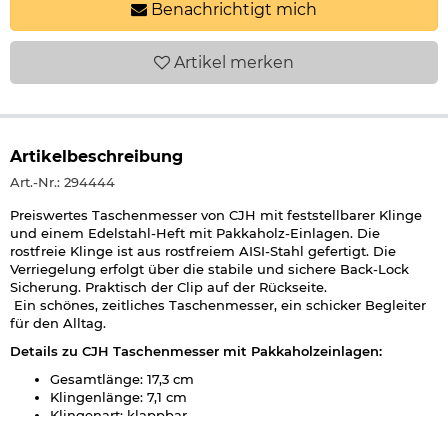
Benachrichtigt mich
Artikel
merken
Artikelbeschreibung
Art.-Nr.: 294444
Preiswertes Taschenmesser von CJH mit feststellbarer Klinge
und einem Edelstahl-Heft mit Pakkaholz-Einlagen. Die
rostfreie Klinge ist aus rostfreiem AISI-Stahl gefertigt. Die
Verriegelung erfolgt über die stabile und sichere Back-Lock
Sicherung. Praktisch der Clip auf der Rückseite.
Ein schönes, zeitliches Taschenmesser, ein schicker Begleiter
für den Alltag.
Details zu CJH Taschenmesser mit Pakkaholzeinlagen:
Gesamtlänge: 17,3 cm
Klingenlänge: 7,1 cm
Klingenart: klappbar
Klingenmaterial: rostfreier
AISI 420
-Stahl