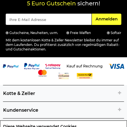
5 Euro Gutschein
sichern!
Für den Newsle
Anmelden
Gutscheine, Neuheiten, uvm.
Freie Waffen
Softair
Mit dem kostenlosen Kotte & Zeller Newsletter bleibst du immer auf
dem Laufenden. Du profitierst zusätzlich von regelmäßigen Rabatt-
und Gutscheinaktionen.
Kotte & Zeller
Kundenservice
Diese Webseite verwendet Cookies
Rechtliche Artikelinfos