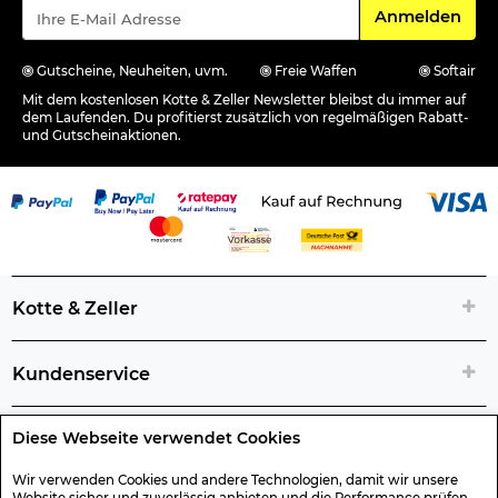
Für den Newsle
Anmelden
Gutscheine, Neuheiten, uvm.
Freie Waffen
Softair
Mit dem kostenlosen Kotte & Zeller Newsletter bleibst du immer auf
dem Laufenden. Du profitierst zusätzlich von regelmäßigen Rabatt-
und Gutscheinaktionen.
Kotte & Zeller
Kundenservice
Diese Webseite verwendet Cookies
Rechtliche Artikelinfos
Wir verwenden Cookies und andere Technologien, damit wir unsere