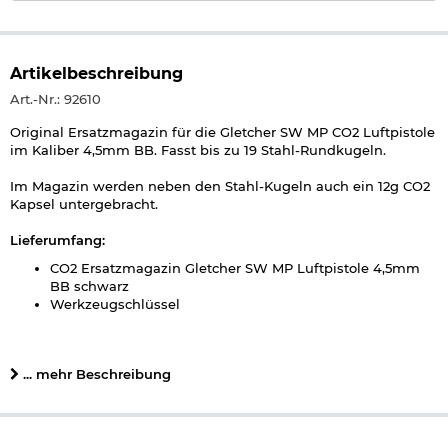
Artikelbeschreibung
Art.-Nr.: 92610
Original Ersatzmagazin für die Gletcher SW MP CO2 Luftpistole
im Kaliber 4,5mm BB. Fasst bis zu 19 Stahl-Rundkugeln.
Im Magazin werden neben den Stahl-Kugeln auch ein 12g CO2
Kapsel untergebracht.
Lieferumfang:
CO2 Ersatzmagazin Gletcher SW MP Luftpistole 4,5mm
BB schwarz
Werkzeugschlüssel
Details zu CO2 Ersatzmagazin Gletcher SW MP Luftpistole
4,5mm BB:
... mehr Beschreibung
nur für Gletcher SW MP Luftpistole 4,5mm BB
Kaliber: 4,5mm BB Rundkugeln
Kapazität 19 Schuss
Munition: Stahl-BB Rundkugel