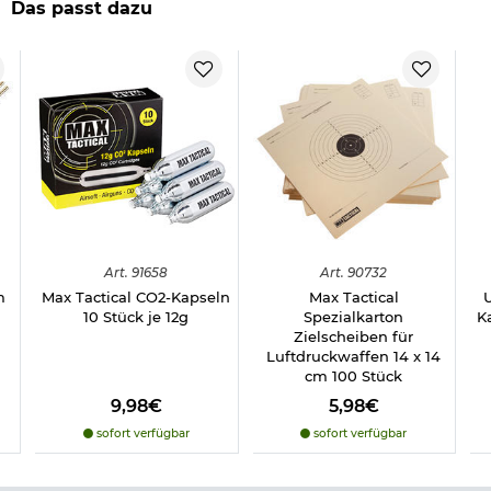
Das passt dazu
Material: Metall / Kunststoff
Gewicht: ca. 338 g
Farbe: schwarz
Marke: Gletcher
Hinweis: Richtiger
Umgang mit Druckluft-, Federdruckwaffen und CO2-Waffen
Herstellerinformationen
Verantwortliche Person für die EU
Art.
91658
Art.
90732
m
Max Tactical CO2-Kapseln
Max Tactical
10 Stück je 12g
Spezialkarton
K
Zielscheiben für
Luftdruckwaffen 14 x 14
cm 100 Stück
9,98€
5,98€
sofort verfügbar
sofort verfügbar