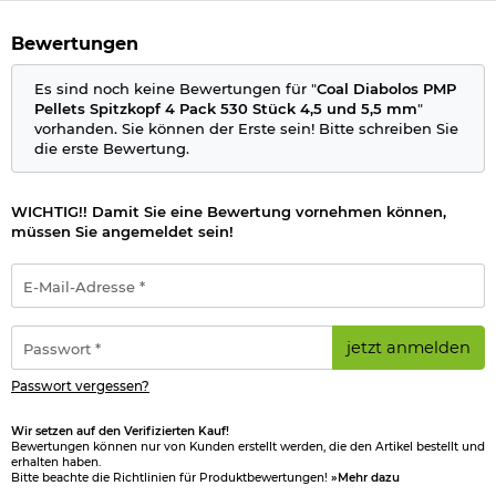
Inhalt: 150 Stück
Bewertungen
Kaliber: 4,5 mm (.177)
Gewicht pro Diabolo: 0,52 g / 8,02 gr.
Es sind noch keine Bewertungen für "
Coal Diabolos PMP
Form: Spitzkopf
Pellets Spitzkopf 4 Pack 530 Stück 4,5 und 5,5 mm
"
Schaft: glatt
vorhanden. Sie können der Erste sein! Bitte schreiben Sie
Verwendungsbereich: bis 50 m
die erste Bewertung.
für Luftdruckwaffen bis: 25 Joule
Material: Bleifrei, Hartkerngeschoss aus
Zink, kunststoffummantelt
Marke: Coal
WICHTIG!! Damit Sie eine Bewertung vornehmen können,
müssen Sie angemeldet sein!
Details zu Coal Spitzkopf-Diabolos Orange Express PMP:
E-
Inhalt: 200 Stück
Mail-
Kaliber: 4,5 mm (.177)
Adresse
Gewicht pro Diabolo: 0,37 g / 5,80 gr.
*
Passwort
Form: Spitzkopf
jetzt anmelden
*
Schaft: glatt
Verwendungsbereich: bis 50 m
Passwort vergessen?
für Luftdruckwaffen bis: 25 Joule
Material: Bleifrei, Hartkerngeschoss aus
Wir setzen auf den Verifizierten Kauf!
Zink, kunststoffummantelt
Bewertungen können nur von Kunden erstellt werden, die den Artikel bestellt und
Marke: Coal
erhalten haben.
Bitte beachte die Richtlinien für Produktbewertungen!
»Mehr dazu