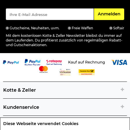
Für den Newsle
Anmelden
Gutscheine, Neuheiten, uvm.
Freie Waffen
Softair
Mit dem kostenlosen Kotte & Zeller Newsletter bleibst du immer auf
dem Laufenden. Du profitierst zusätzlich von regelmäßigen Rabatt-
und Gutscheinaktionen.
Kotte & Zeller
Kundenservice
Diese Webseite verwendet Cookies
Rechtliche Artikelinfos