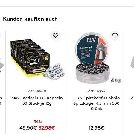
Herstellerinformationen
Kunden kauften auch
Art.
91888
Art.
92154
s
Max Tactical CO2-Kapseln
H&N Spitzkopf-Diabolo
Z
0
50 Stück je 12g
Spitzkugel 4,5 mm 500
Stück
-
34
%
49,90€
32,98€
12,98€