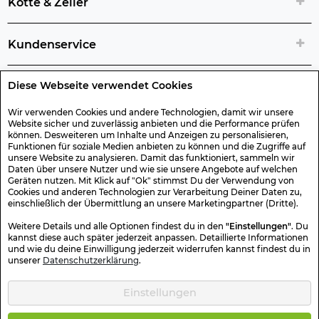
Kotte & Zeller
Kundenservice
Diese Webseite verwendet Cookies
Rechtliche Artikelinfos
Wir verwenden Cookies und andere Technologien, damit wir unsere
Website sicher und zuverlässig anbieten und die Performance prüfen
Geschenk-Gutscheine
können. Desweiteren um Inhalte und Anzeigen zu personalisieren,
Funktionen für soziale Medien anbieten zu können und die Zugriffe auf
unsere Website zu analysieren. Damit das funktioniert, sammeln wir
Versand & Rücksendung
Daten über unsere Nutzer und wie sie unsere Angebote auf welchen
Geräten nutzen. Mit Klick auf "Ok" stimmst Du der Verwendung von
Cookies und anderen Technologien zur Verarbeitung Deiner Daten zu,
einschließlich der Übermittlung an unsere Marketingpartner (Dritte).
Sonstiges
Weitere Details und alle Optionen findest du in den
"Einstellungen"
. Du
kannst diese auch später jederzeit anpassen. Detaillierte Informationen
und wie du deine Einwilligung jederzeit widerrufen kannst findest du in
Sicher Einkaufen
unserer
Datenschutzerklärung
.
Einstellungen
Kotte & Zeller 2026 © Alle Rechte vorbehalten. Die durchgestrichenen
Preise entsprechen dem bisherigen Preis.