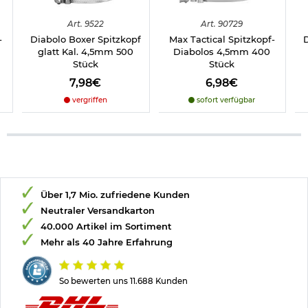
Art.
9522
Art.
90729
-
Diabolo Boxer Spitzkopf
Max Tactical Spitzkopf-
D
glatt Kal. 4,5mm 500
Diabolos 4,5mm 400
Stück
Stück
7,98€
6,98€
vergriffen
sofort verfügbar
Über 1,7 Mio. zufriedene Kunden
Neutraler Versandkarton
40.000 Artikel im Sortiment
Mehr als 40 Jahre Erfahrung
So bewerten uns 11.688 Kunden