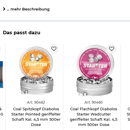
Details zu Coal Rundkopf-Diabolos semi domed:
... mehr Beschreibung
Kaliber: 4,5 mm (.177)
Gewicht pro Diabolo: 0,50g / 7,72gr.
Form: Rundkopf
Das passt dazu
Schaft: geriffelt
Marke: Coal
Herstellerinformationen
Art.
90462
Art.
90460
&
Coal Spitzkopf Diabolos
Coal Flachkopf Diabolos
C
40
Starter Pointed geriffelter
Starter Wadcutter
S
Schaft Kal. 4,5 mm 500er
geriffelter Schaft Kal. 4,5
S
Dose
mm 500er Dose