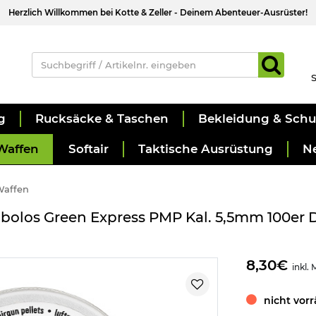
Herzlich Willkommen bei Kotte & Zeller - Deinem Abenteuer-Ausrüster!
S
g
Rucksäcke & Taschen
Bekleidung & Sch
Waffen
Softair
Taktische Ausrüstung
N
Waffen
abolos Green Express PMP Kal. 5,5mm 100er 
8,30€
inkl.
nicht vorr