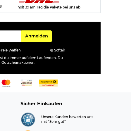
g
holt 3x am Tag die Pakete bei uns ab
Für den Newsletter
Anmelden
Freie Waffen
Softair
ibst du immer auf dem Laufenden. Du
d Gutscheinaktionen.
Sicher Einkaufen
Unsere Kunden bewerten uns
mit "Sehr gut"