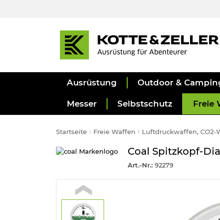
Ausrüstung
Outdoor & Campin
Messer
Selbstschutz
Freie 
Startseite
Freie Waffen
Luftdruckwaffen, CO2-
Coal Spitzkopf-Di
Art.-Nr.:
92279