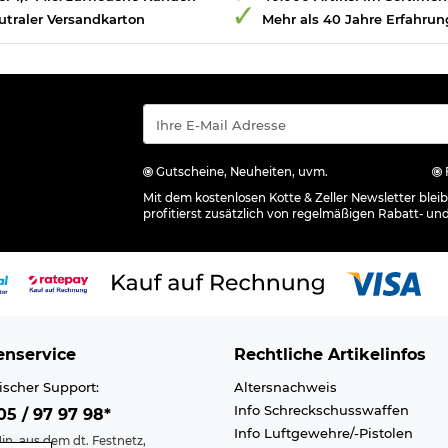
utraler Versandkarton
Mehr als 40 Jahre Erfahrun
Gutscheine, Neuheiten, uvm.
Mit dem kostenlosen Kotte & Zeller Newsletter ble
profitierst zusätzlich von regelmäßigen Rabatt- un
nservice
Rechtliche Artikelinfos
ischer Support:
Altersnachweis
Info Schreckschusswaffen
5 / 97 97 98*
Info Luftgewehre/-Pistolen
in. aus dem dt. Festnetz,