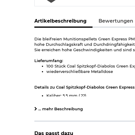
Artikelbeschreibung
Bewertungen
Die bleifreien Munitionspellets Green Express PM
hohe Durchschlagskraft und Durchdringfähigkeit.
Sie erreichen hohe Geschwindigkeiten und sind so
Lieferumfang:
100 Stück Coal Spitzkopf-Diabolos Green E
wiederverschließbare Metalldose
Details zu Coal Spitzkopf-Diabolos Green Expres
Kaliber: 5,5 mm (.22)
Gewicht pro Diabolo: ca. 0,65g 10,04 gr.
Form: Spitzkopf
... mehr Beschreibung
Schaft: glatt
Verwendungsbereich: bis 50 m
für Luftdruckwaffen bis: 40 Joule
Material: Bleifrei, Hartkerngeschoss aus Zi
Das passt dazu
Marke: Coal