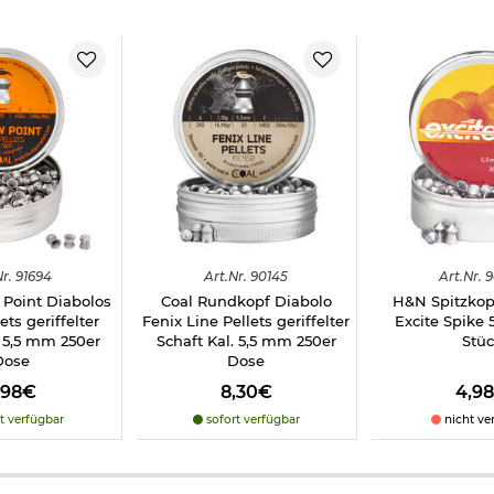
r.
91694
Art.
Nr.
90145
Art.
Nr.
9
 Point Diabolos
Coal Rundkopf Diabolo
H&N Spitzkop
ets geriffelter
Fenix Line Pellets geriffelter
Excite Spike
. 5,5 mm 250er
Schaft Kal. 5,5 mm 250er
Stü
Dose
Dose
,98€
8,30€
4,9
t verfügbar
sofort verfügbar
nicht ve