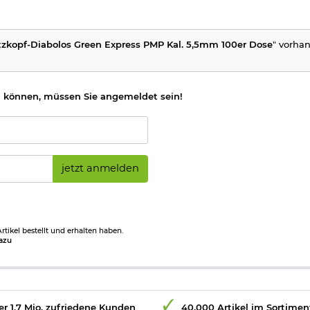
tzkopf-Diabolos Green Express PMP Kal. 5,5mm 100er Dose
" vorhan
 können, müssen Sie angemeldet sein!
jetzt anmelden
tikel bestellt und erhalten haben.
azu
r 1,7 Mio. zufriedene Kunden
40.000 Artikel im Sortimen