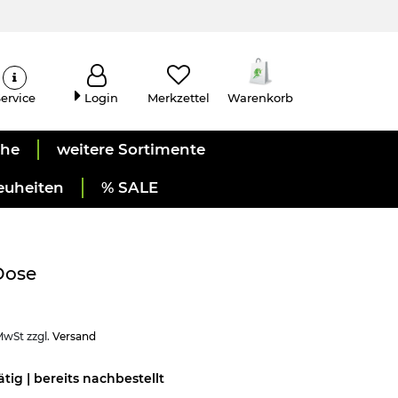
ervice
Login
Merkzettel
Warenkorb
uhe
weitere Sortimente
euheiten
% SALE
Dose
 MwSt zzgl.
Versand
ätig | bereits nachbestellt