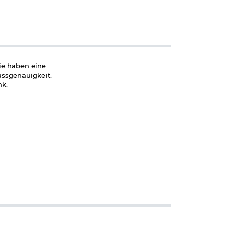
Sie haben eine
ussgenauigkeit.
nk.