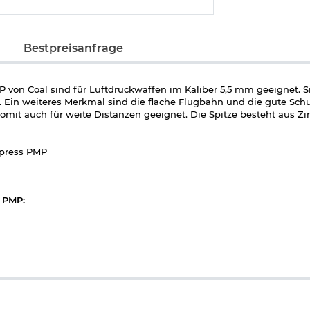
Bestpreisanfrage
P von Coal sind für Luftdruckwaffen im Kaliber 5,5 mm geeignet. 
 Ein weiteres Merkmal sind die flache Flugbahn und die gute Sch
mit auch für weite Distanzen geeignet. Die Spitze besteht aus Zi
xpress PMP
s PMP
:
nk, kunststoffummantelt