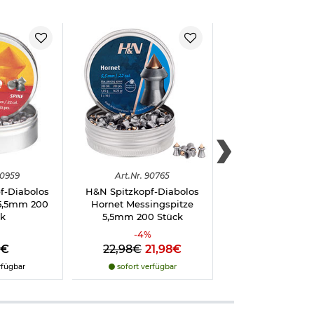
0959
Art.
Nr.
90765
Art.
Nr.
9216
f-Diabolos
H&N Spitzkopf-Diabolos
H&N Spitzkopf-
 5,5mm 200
Hornet Messingspitze
Rabbit Magnum I
ck
5,5mm 200 Stück
200 Stück extra
-
4
%
8€
22,98€
21,98€
13,80€
rfügbar
sofort verfügbar
sofort verfü