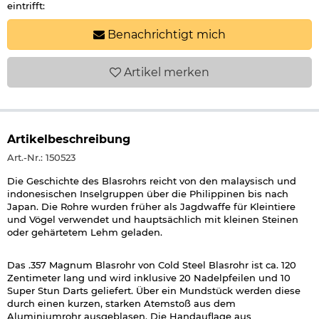
eintrifft:
Benachrichtigt mich
Artikel
merken
Artikelbeschreibung
Art.-Nr.: 150523
Die Geschichte des Blasrohrs reicht von den malaysisch und
indonesischen Inselgruppen über die Philippinen bis nach
Japan. Die Rohre wurden früher als Jagdwaffe für Kleintiere
und Vögel verwendet und hauptsächlich mit kleinen Steinen
oder gehärtetem Lehm geladen.
Das .357 Magnum Blasrohr von Cold Steel Blasrohr ist ca. 120
Zentimeter lang und wird inklusive 20 Nadelpfeilen und 10
Super Stun Darts geliefert. Über ein Mundstück werden diese
durch einen kurzen, starken Atemstoß aus dem
Aluminiumrohr ausgeblasen. Die Handauflage aus