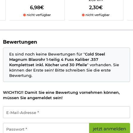
Wichtige waffenrechtliche Informationen: Artikel frei ab 18
6,98€
2,30€
Jahren - Dieser Artikel kann nur versendet werden, wenn Sie
nicht verfügbar
nicht verfügbar
uns einen
Altersnachweis
zusenden, sofern uns dieser noch
nicht vorliegt. (Bitte den Link:
"Altersnachweis"
für genaue
Infos anklicken.)
Herstellerinformationen
Bewertungen
Verantwortliche Person für die EU
Es sind noch keine Bewertungen für "
Cold Steel
Magnum Blasrohr 1-teilig 4 Fuss Kaliber .357
Komplettset inkl. Köcher und 30 Pfeile
" vorhanden. Sie
können der Erste sein! Bitte schreiben Sie die erste
Bewertung.
WICHTIG!! Damit Sie eine Bewertung vornehmen können,
müssen Sie angemeldet sein!
E-
Mail-
Adresse
*
Passwort
jetzt anmelden
*