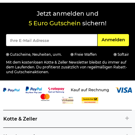
Jetzt anmelden und
5 Euro Gutschein
sichern!
Für den Newsle
Anmelden
Gutscheine, Neuheiten, uvm.
Freie Waffen
Softair
Mit dem kostenlosen Kotte & Zeller Newsletter bleibst du immer auf
dem Laufenden. Du profitierst zusätzlich von regelmäßigen Rabatt-
und Gutscheinaktionen.
Kotte & Zeller