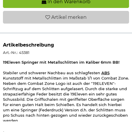
In den Warenkorb
Artikel
merken
Artikelbeschreibung
Art.-Nr.: 45381
19Eleven Springer mit Metallschlitten im Kaliber 6mm BB!
Stabiler und schwerer Nachbau aus schlagfesten
ABS
Kunststoff mit Metallschlitten im Maßstab 1/1 von Combat Zone.
Neben dem Combat Zone Logo ist auch der "19ELEVEN"-
Schriftzug auf dem Schlitten aufgelasert. Durch die starke und
strapazierfähige Feder besitzt die 19Eleven ein sehr gutes
Schussbild. Die Griffschalen mit geriffelter Oberfläche sorgen
für einen guten Halt beim Schießen. Es handelt sich hierbei
um eine Springer (Federdruck) Version d.h. der Schlitten muss
pro Schuss nach hinten gezogen und wieder zurückgeschoben
werden.
Das 12 Schuss fassende Magazin kann zum Nachladen