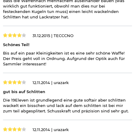
dass die Waffennach mehrfachem auseinander bauen (was
wirklich gut funktioniert, obwohl man dies nur bei
festeckenden Kugeln tun muss) einen leicht wackelnden
Schlitten hat und Lackratzer hat.
31.12.2015 |
TECCCNO
Schönes Teil!
Bis auf ein paar Kleinigkeiten ist es eine sehr schöne Waffe!
Der Preis geht voll in Ordnung. Aufgrund der Optik auch für
Sammler interessant!
12.11.2014 |
urazark
gut bis auf Schlitten
Die 19Eleven ist grundlegend eine gute softair aber schlitten
wackelt ein bisschen und lack auf dem schlitten ist bei mir
zum teil abgesplitert. Schusskraft und präzision sind sehr gut.
12.11.2014 |
urazark