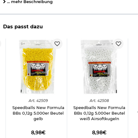
... mehr Beschreibung
herausgenommen werden.
Lieferumfang:
Combat Zone 19Eleven mit Metallschlitten Springer 6mm
Das passt dazu
BB schwarz
Magazin 12 Schuss
Kleine Packung 6mm BB
Details:
Farbe: schwarz
Kaliber: 6mm BB (0,12g empfohlen)
System: Springer - Federdruck (Einzelschuss)
Material: ABS- / Metallteile
Magazinkapazität: 12 Schuss
Gewicht: ca. 550 g
Länge: ca. 224 mm
Maßstab: 1/1
Energie: unter 0,5 Joule
Art.
42509
Art.
42508
Hersteller: Umarex / 2.5999
Speedballs New Formula
Speedballs New Formula
BBs 0,12g 5.000er Beutel
BBs 0,12g 5.000er Beutel
gelb
weiß Airsoftkugeln
Umgang mit Softairwaffen unter 0,5 Joule
8,98€
8,98€
Achtung: Nicht für Kinder unter 14 Jahren ohne Aufsicht eines