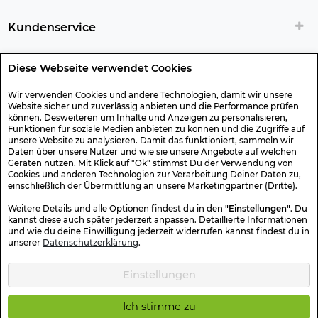
Kundenservice
Diese Webseite verwendet Cookies
Rechtliche Artikelinfos
Wir verwenden Cookies und andere Technologien, damit wir unsere
Website sicher und zuverlässig anbieten und die Performance prüfen
Geschenk-Gutscheine
können. Desweiteren um Inhalte und Anzeigen zu personalisieren,
Funktionen für soziale Medien anbieten zu können und die Zugriffe auf
unsere Website zu analysieren. Damit das funktioniert, sammeln wir
Versand & Rücksendung
Daten über unsere Nutzer und wie sie unsere Angebote auf welchen
Geräten nutzen. Mit Klick auf "Ok" stimmst Du der Verwendung von
Cookies und anderen Technologien zur Verarbeitung Deiner Daten zu,
einschließlich der Übermittlung an unsere Marketingpartner (Dritte).
Sonstiges
Weitere Details und alle Optionen findest du in den
"Einstellungen"
. Du
kannst diese auch später jederzeit anpassen. Detaillierte Informationen
und wie du deine Einwilligung jederzeit widerrufen kannst findest du in
Sicher Einkaufen
unserer
Datenschutzerklärung
.
Einstellungen
Kotte & Zeller 2026 © Alle Rechte vorbehalten. Die durchgestrichenen
Preise entsprechen dem bisherigen Preis.
Ich stimme zu