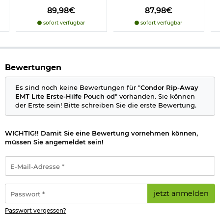
Molle-System
89,98€
87,98€
Klettfläche für Patches
Sortierung des Innenfaches durch elastische Schlaufen
sofort verfügbar
sofort verfügbar
Material: 600 Denier Nylon
Farbe: OD
Hersteller: Condor Outdoor
Bewertungen
Herstellerinformationen
Es sind noch keine Bewertungen für "
Condor Rip-Away
EMT Lite Erste-Hilfe Pouch od
" vorhanden. Sie können
Verantwortliche Person für die EU
der Erste sein! Bitte schreiben Sie die erste Bewertung.
WICHTIG!! Damit Sie eine Bewertung vornehmen können,
müssen Sie angemeldet sein!
E-
Mail-
Adresse
*
Passwort
jetzt anmelden
*
Passwort vergessen?