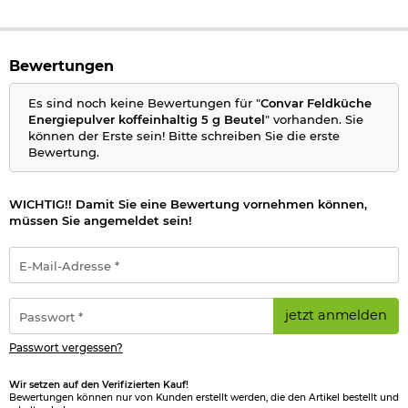
Energie 1255 kJ/296 kcal
Fett 1 g, davon gesättigte Fettsäuren 1 g
Kohlenhydrate 70 g, davon Zucker 62 g
Protein 0,3 g
Bewertungen
Salz 0 g
Es sind noch keine Bewertungen für "
Convar Feldküche
Herstellerinformationen
Energiepulver koffeinhaltig 5 g Beutel
" vorhanden. Sie
können der Erste sein! Bitte schreiben Sie die erste
Bewertung.
WICHTIG!! Damit Sie eine Bewertung vornehmen können,
müssen Sie angemeldet sein!
E-
Mail-
Adresse
*
Passwort
jetzt anmelden
*
Passwort vergessen?
Wir setzen auf den Verifizierten Kauf!
Bewertungen können nur von Kunden erstellt werden, die den Artikel bestellt und