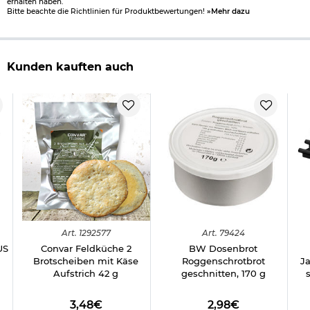
erhalten haben.
Bitte beachte die Richtlinien für Produktbewertungen!
»Mehr dazu
Kunden kauften auch
Art.
1292577
Art.
79424
US
Convar Feldküche 2
BW Dosenbrot
1
Brotscheiben mit Käse
Roggenschrotbrot
Ja
Aufstrich 42 g
geschnitten, 170 g
3,48€
2,98€