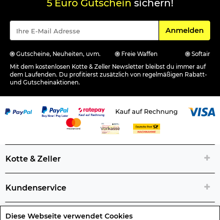
5 Euro Gutschein
sichern!
Für den Newsle
Anmelden
Gutscheine, Neuheiten, uvm.
Freie Waffen
Softair
Mit dem kostenlosen Kotte & Zeller Newsletter bleibst du immer auf
dem Laufenden. Du profitierst zusätzlich von regelmäßigen Rabatt-
und Gutscheinaktionen.
Kotte & Zeller
Kundenservice
Diese Webseite verwendet Cookies
Rechtliche Artikelinfos