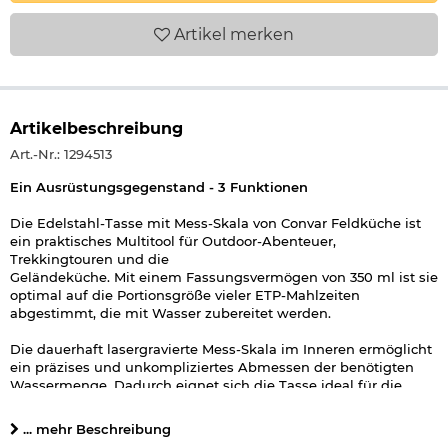
Artikel
merken
Artikelbeschreibung
Art.-Nr.: 1294513
Ein Ausrüstungsgegenstand - 3 Funktionen
Die Edelstahl-Tasse mit Mess-Skala von Convar Feldküche ist
ein praktisches Multitool für Outdoor-Abenteuer,
Trekkingtouren und die
Geländeküche. Mit einem Fassungsvermögen von 350 ml ist sie
optimal auf die Portionsgröße vieler ETP-Mahlzeiten
abgestimmt, die mit Wasser zubereitet werden.
Die dauerhaft lasergravierte Mess-Skala im Inneren ermöglicht
ein präzises und unkompliziertes Abmessen der benötigten
Wassermenge. Dadurch eignet sich die Tasse ideal für die
Zubereitung von Feldküche-Mahlzeiten, heißem Wasser oder
den Einsatz mit dem Heizbeutelsystem.
... mehr Beschreibung