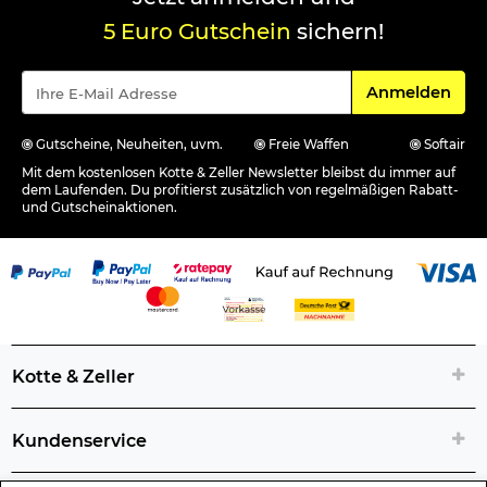
5 Euro Gutschein
sichern!
Für den Newsle
Anmelden
Gutscheine, Neuheiten, uvm.
Freie Waffen
Softair
Mit dem kostenlosen Kotte & Zeller Newsletter bleibst du immer auf
dem Laufenden. Du profitierst zusätzlich von regelmäßigen Rabatt-
und Gutscheinaktionen.
Kotte & Zeller
Kundenservice