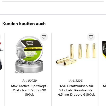
Kunden kauften auch
8
Art.
90729
Art.
92061
Max Tactical Spitzkopf-
ASG Ersatzhülsen für
M
Diabolos 4,5mm 400
Schofield Revolver Kal.
Stück
4,5mm Diabolo 6 Stück