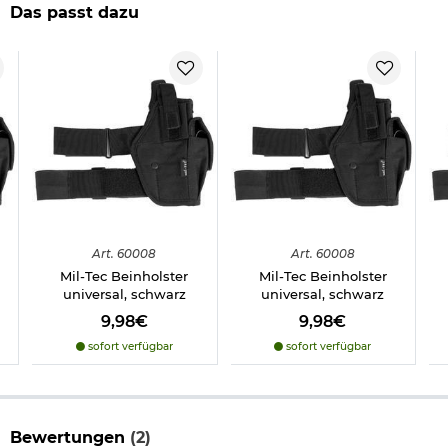
Das passt dazu
Gürtelschlaufe Farbe: schwarz
Gewicht ca. 50 g
Material: Nylon
Marke: Coptex
Lieferung erfolgt ohne Waffe.
Herstellerinformationen
Art.
60008
Art.
60008
Mil-Tec Beinholster
Mil-Tec Beinholster
universal, schwarz
universal, schwarz
9,98€
9,98€
sofort verfügbar
sofort verfügbar
Bewertungen
(2)