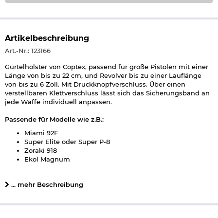
Artikelbeschreibung
Art.-Nr.: 123166
Gürtelholster von Coptex, passend für große Pistolen mit einer
Länge von bis zu 22 cm, und Revolver bis zu einer Lauflänge
von bis zu 6 Zoll. Mit Druckknopfverschluss. Über einen
verstellbaren Klettverschluss lässt sich das Sicherungsband an
jede Waffe individuell anpassen.
Passende für Modelle wie z.B.:
Miami 92F
Super Elite oder Super P-8
Zoraki 918
Ekol Magnum
......
Details zu Coptex Holster groß:
... mehr Beschreibung
passend für Pistolen bis 22 cm Länge
passend für Revolver bis 6 Zoll Lauflänge
Verstellbares Sicherungsband