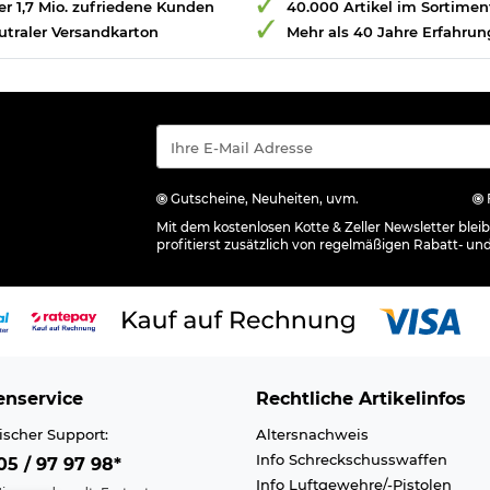
r 1,7 Mio. zufriedene Kunden
40.000 Artikel im Sortimen
utraler Versandkarton
Mehr als 40 Jahre Erfahrun
Gutscheine, Neuheiten, uvm.
Mit dem kostenlosen Kotte & Zeller Newsletter ble
profitierst zusätzlich von regelmäßigen Rabatt- un
nservice
Rechtliche Artikelinfos
ischer Support:
Altersnachweis
Info Schreckschusswaffen
5 / 97 97 98*
Info Luftgewehre/-Pistolen