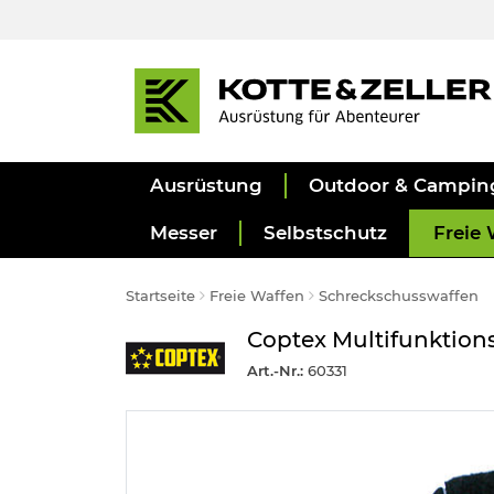
Ausrüstung
Outdoor & Campin
Messer
Selbstschutz
Freie 
Startseite
Freie Waffen
Schreckschusswaffen
Coptex Multifunktions
Art.-Nr.:
60331