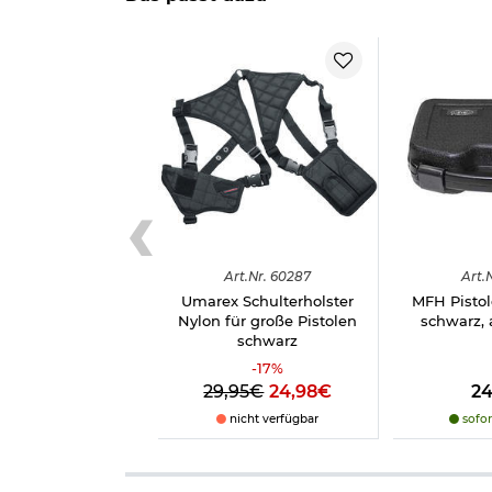
Art.
Nr.
60287
Art.
N
Umarex Schulterholster
MFH Pistol
Nylon für große Pistolen
schwarz, 
schwarz
-
17
%
29,95€
24,98€
2
nicht verfügbar
sofor