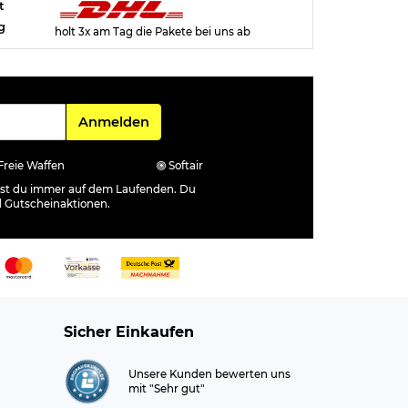
t
g
holt 3x am Tag die Pakete bei uns ab
Für den Newsletter
Anmelden
Freie Waffen
Softair
ibst du immer auf dem Laufenden. Du
d Gutscheinaktionen.
Sicher Einkaufen
Unsere Kunden bewerten uns
mit "Sehr gut"