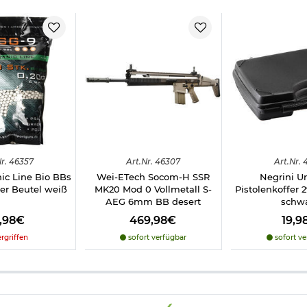
r.
46357
Art.
Nr.
46307
Art.
Nr.
4
ic Line Bio BBs
Wei-ETech Socom-H SSR
Negrini Un
er Beutel weiß
MK20 Mod 0 Vollmetall S-
Pistolenkoffer 2
AEG 6mm BB desert
schw
6,98€
469,98€
19,9
rgriffen
sofort verfügbar
sofort ve