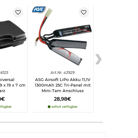
6125
Art.
Nr.
43929
iversal
ASG Airsoft LiPo Akku 11,1V
9 x 19 x 7 cm
1300mAh 25C Tri-Panel mit
arz
Mini-Tam Anschluss
8€
28,98€
rfügbar
sofort verfügbar