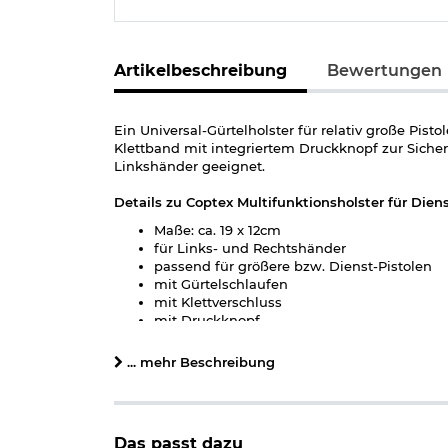
Artikelbeschreibung
Bewertungen
Ein Universal-Gürtelholster für relativ große Pi
Klettband mit integriertem Druckknopf zur Sicher
Linkshänder geeignet.
Details zu Coptex Multifunktionsholster für Dien
Maße: ca. 19 x 12cm
für Links- und Rechtshänder
passend für größere bzw. Dienst-Pistolen
mit Gürtelschlaufen
mit Klettverschluss
mit Druckknopf
Farbe: schwarz
Material: Nylon
... mehr Beschreibung
Marke: Coptex
Herstellerinformationen
Das passt dazu