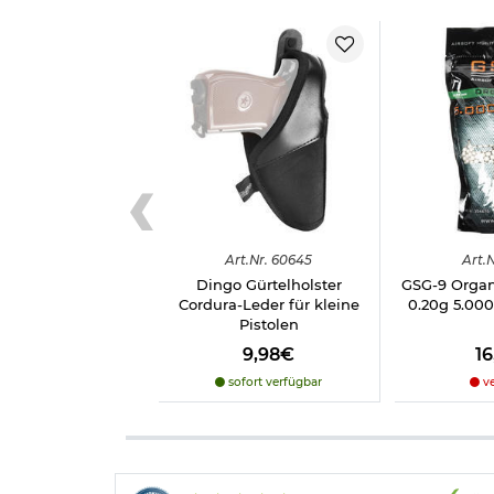
Art.
Nr.
60645
Art.
N
Dingo Gürtelholster
GSG-9 Organ
Cordura-Leder für
kleine
0.20g 5.000
Pistolen
9,98€
1
sofort verfügbar
ve