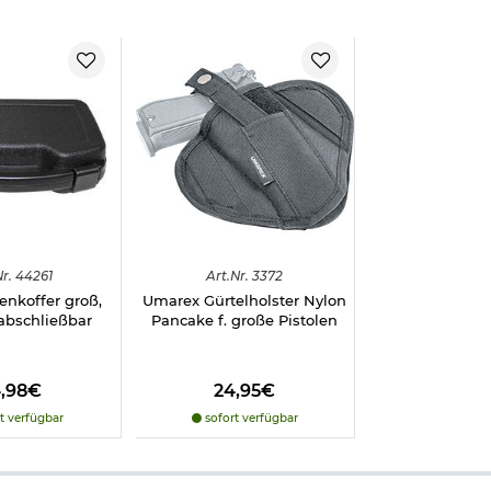
r.
44261
Art.
Nr.
3372
enkoffer groß,
Umarex Gürtelholster Nylon
abschließbar
Pancake f. große Pistolen
4,98€
24,95€
t verfügbar
sofort verfügbar