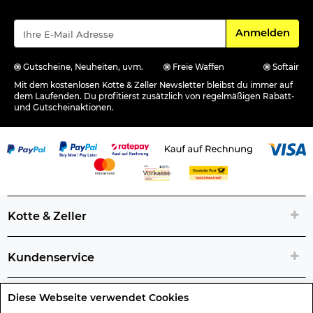
Für den Newsle
Anmelden
Gutscheine, Neuheiten, uvm.
Freie Waffen
Softair
Mit dem kostenlosen Kotte & Zeller Newsletter bleibst du immer auf
dem Laufenden. Du profitierst zusätzlich von regelmäßigen Rabatt-
und Gutscheinaktionen.
Kotte & Zeller
Kundenservice
Diese Webseite verwendet Cookies
Rechtliche Artikelinfos