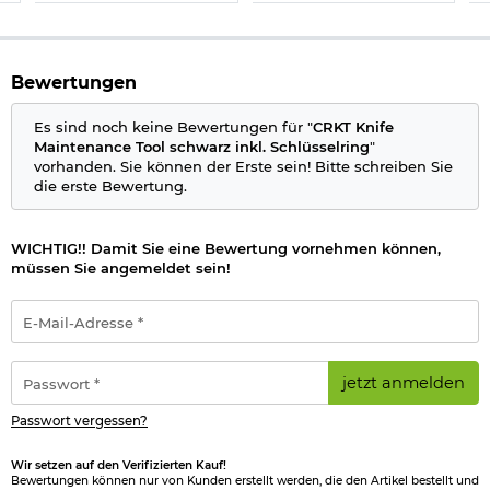
Gewicht: ca. 70 g
Schleifmittel: Wolframcarbid und Keramik
Material: Edelstahl
Material Griff: FRN-Material
Farbe: silber/schwarz
Bewertungen
Marke: CRKT
Es sind noch keine Bewertungen für "
CRKT Knife
Herstellerinformationen
Maintenance Tool schwarz inkl. Schlüsselring
"
vorhanden. Sie können der Erste sein! Bitte schreiben Sie
die erste Bewertung.
Verantwortliche Person für die EU
WICHTIG!! Damit Sie eine Bewertung vornehmen können,
müssen Sie angemeldet sein!
E-
Mail-
Adresse
*
Passwort
jetzt anmelden
*
Passwort vergessen?
Wir setzen auf den Verifizierten Kauf!
Bewertungen können nur von Kunden erstellt werden, die den Artikel bestellt und