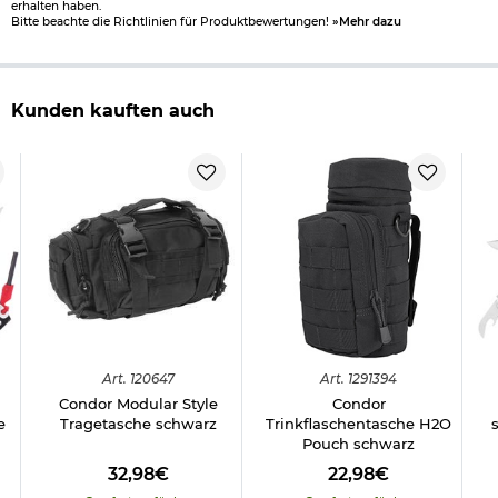
erhalten haben.
Bitte beachte die Richtlinien für Produktbewertungen!
»Mehr dazu
Kunden kauften auch
Art.
120647
Art.
1291394
Condor Modular Style
Condor
e
Tragetasche schwarz
Trinkflaschentasche H2O
Pouch schwarz
32,98€
22,98€