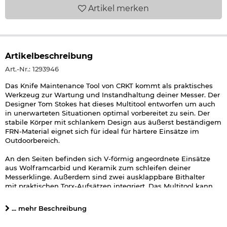
Artikel
merken
Artikelbeschreibung
Art.-Nr.: 1293946
Das Knife Maintenance Tool von CRKT kommt als praktisches
Werkzeug zur Wartung und Instandhaltung deiner Messer. Der
Designer Tom Stokes hat dieses Multitool entworfen um auch
in unerwarteten Situationen optimal vorbereitet zu sein. Der
stabile Körper mit schlankem Design aus äußerst beständigem
FRN-Material eignet sich für ideal für härtere Einsätze im
Outdoorbereich.
An den Seiten befinden sich V-förmig angeordnete Einsätze
aus Wolframcarbid und Keramik zum schleifen deiner
Messerklinge. Außerdem sind zwei ausklappbare Bithalter
mit praktischen Torx-Aufsätzen integriert. Das Multitool kann
auch als Flaschenöffner und Schlitzschraubendreher
verwendet werden.
... mehr Beschreibung
Dank der äußerst kompakten Bauweise und dem leichten