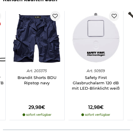
8
Art.
203375
Art.
50939
r
Brandit Shorts BDU
Safety First
TB
Ripstop navy
Glasbruchalarm 120 dB
mit LED-Blinklicht weiß
29,98€
12,98€
sofort verfügbar
sofort verfügbar