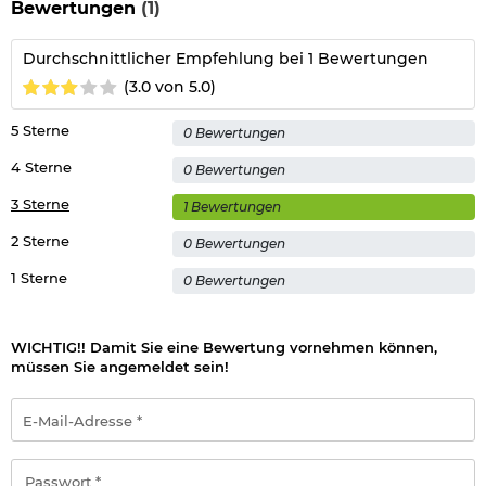
Bewertungen
(1)
Durchschnittlicher Empfehlung bei 1 Bewertungen
(3.0 von 5.0)
5 Sterne
0 Bewertungen
4 Sterne
0 Bewertungen
3 Sterne
1 Bewertungen
2 Sterne
0 Bewertungen
1 Sterne
0 Bewertungen
WICHTIG!! Damit Sie eine Bewertung vornehmen können,
müssen Sie angemeldet sein!
E-
Mail-
Adresse
*
Passwort