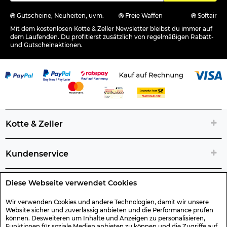
Gutscheine, Neuheiten, uvm.
Freie Waffen
Softair
Mit dem kostenlosen Kotte & Zeller Newsletter bleibst du immer auf
dem Laufenden. Du profitierst zusätzlich von regelmäßigen Rabatt-
und Gutscheinaktionen.
Kotte & Zeller
Kundenservice
Diese Webseite verwendet Cookies
Rechtliche Artikelinfos
Wir verwenden Cookies und andere Technologien, damit wir unsere
Website sicher und zuverlässig anbieten und die Performance prüfen
Geschenk-Gutscheine
können. Desweiteren um Inhalte und Anzeigen zu personalisieren,
Funktionen für soziale Medien anbieten zu können und die Zugriffe auf