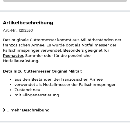
Artikelbeschreibung
Art.-Nr.: 1292530
Das originale Cuttermesser kommt aus Militärbeständen der
französischen Armee. Es wurde dort als Notfallmesser der
Fallschirmspringer verwendet. Besonders geeignet für
Reenactor
, Sammler oder für die persönliche
Notfallausrüstung.
Details zu Cuttermesser Original Militär:
aus den Beständen der französischen Armee
verwendet als Notfallmesser der Fallschirmspringer
Zustand: neu
mit Klingenarretierung
Maße: ca. 12,5 x 4,5 x 1,7 cm
Gewicht: ca. 70 g
... mehr Beschreibung
Material: Kunststoff, Metall
Farbe: oliv