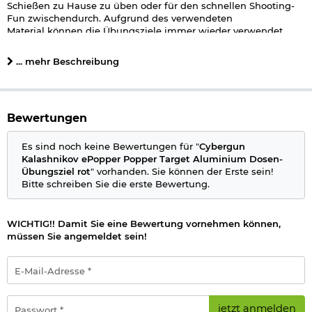
Schießen zu Hause zu üben oder für den schnellen Shooting-
Fun zwischendurch. Aufgrund des verwendeten
Material können die Übungsziele immer wieder verwendet
werden. Die ePopper werden auch sehr gerne von offiziellen
Vereinigungen für Traningszwecke verwendet.
... mehr Beschreibung
In dieser Ausführung handelt es sich um das Popper Target in
der lizenzierten Kalashnikov Ausführung mit rotem
Untergrund.
Bewertungen
Die Targets können als Feldziel im Garten, auf dem Airsoft-
Platz oder auch zum Indoor-Schießen verwendet werden.
Es sind noch keine Bewertungen für "
Cybergun
Kalashnikov ePopper Popper Target Aluminium Dosen-
Details:
Übungsziel rot
" vorhanden. Sie können der Erste sein!
Bitte schreiben Sie die erste Bewertung.
Farbe: rot / silber
Inhalt: 1 Stück
Größe: ca. 122 x 66 x 2 mm (HxBxT)
WICHTIG!! Damit Sie eine Bewertung vornehmen können,
Material: Metall mit Aufkleber
müssen Sie angemeldet sein!
Marke: Cybergun / Kalashnikov
E-
Auch verwendbar mit Luftpistolen oder
Luftgewehre
mit Stahl
Mail-
Kugeln - die Ziele verschleißen dadurch allerdings schneller.
Adresse
*
Passwort
jetzt anmelden