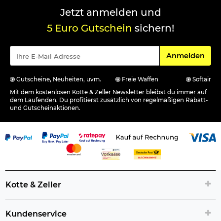
Jetzt anmelden und
5 Euro Gutschein
sichern!
Für den Newsle
Anmelden
Gutscheine, Neuheiten, uvm.
Freie Waffen
Softair
Mit dem kostenlosen Kotte & Zeller Newsletter bleibst du immer auf
dem Laufenden. Du profitierst zusätzlich von regelmäßigen Rabatt-
und Gutscheinaktionen.
Kotte & Zeller
Kundenservice