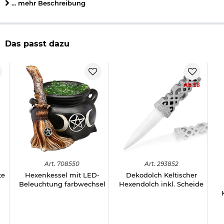
... mehr Beschreibung
Herstellerinformationen
Das passt dazu
Ab 18
Art.
708550
Art.
293852
te
Hexenkessel mit LED-
Dekodolch Keltischer
Beleuchtung farbwechsel
Hexendolch inkl. Scheide