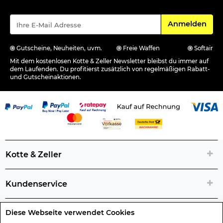
Für den Newsle
Anmelden
Gutscheine, Neuheiten, uvm.
Freie Waffen
Softair
Mit dem kostenlosen Kotte & Zeller Newsletter bleibst du immer auf
dem Laufenden. Du profitierst zusätzlich von regelmäßigen Rabatt-
und Gutscheinaktionen.
Kotte & Zeller
Kundenservice
Diese Webseite verwendet Cookies
Rechtliche Artikelinfos