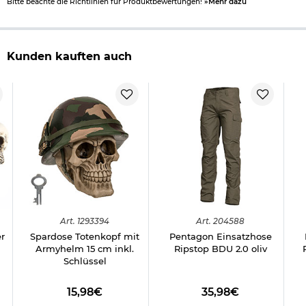
Bitte beachte die Richtlinien für Produktbewertungen!
»Mehr dazu
Kunden kauften auch
Art.
1293394
Art.
204588
r
Spardose Totenkopf mit
Pentagon Einsatzhose
Armyhelm 15 cm inkl.
Ripstop BDU 2.0 oliv
Schlüssel
15,98€
35,98€