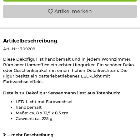
Artikel
merken
Artikelbeschreibung
Art.-Nr.: 709209
Diese Dekofigur ist handbemalt und in jedem Wohnzimmer,
Büro oder Homeoffice ein echter Hingucker. Ein schöner Deko-
oder Geschenkartikel mit einem hohen Detailreichtum. Die
Figur besitzt ein batteriebetriebenes LED-Licht mit
Farbwechseleffekt.
Details zu Dekofigur Sensenmann liest aus Totenbuch:
LED-Licht mit Farbwechsel
handbemalt
Maße: ca. 8 x 12,5 x 8,5 cm
Gewicht: ca. 225 g
Material: Kunststein
Hinweis:
... mehr Beschreibung
Zum Betrieb werden noch 2 x LR44-Batterien