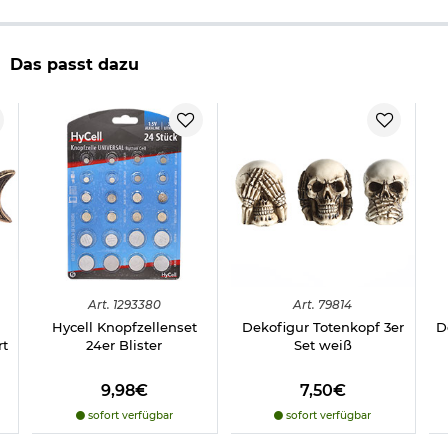
benötigt, nicht im Lieferumfang enthalten. (bitte extra
bestellen)
Herstellerinformationen
Das passt dazu
Art.
1293380
Art.
79814
Hycell Knopfzellenset
Dekofigur Totenkopf 3er
D
rt
24er Blister
Set weiß
9,98€
7,50€
sofort verfügbar
sofort verfügbar