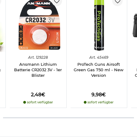
Art.
129228
Art.
45469
Ansmann Lithium
ProTech Guns Airsoft
g
Batterie CR2032 3V - 1er
Green Gas 750 ml - New
Blister
Version
2,48€
9,98€
sofort verfügbar
sofort verfügbar