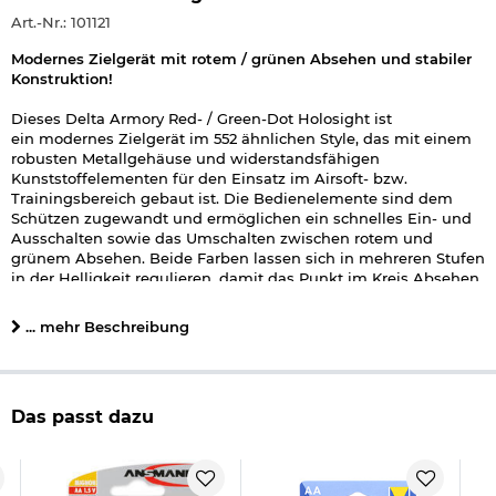
Art.-Nr.: 101121
Modernes Zielgerät mit rotem / grünen Absehen und stabiler
Konstruktion!
Dieses Delta Armory Red- / Green-Dot Holosight ist
ein modernes Zielgerät im 552 ähnlichen Style, das mit einem
robusten Metallgehäuse und widerstandsfähigen
Kunststoffelementen für den Einsatz im Airsoft- bzw.
Trainingsbereich gebaut ist. Die Bedienelemente sind dem
Schützen zugewandt und ermöglichen ein schnelles Ein- und
Ausschalten sowie das Umschalten zwischen rotem und
grünem Absehen. Beide Farben lassen sich in mehreren Stufen
in der Helligkeit regulieren, damit das Punkt im Kreis Absehen
je nach Lichtverhältnissen klar erkennbar ist.
... mehr Beschreibung
Für eine präzise Anpassung an die jeweilige Trefferlage verfügt
das Holosight über eine fein justierbare Höhen- und
Seitenverstellung. Die Stromversorgung erfolgt über zwei AA
Batterien
, die im hinteren Batteriefach untergebracht sind und
Das passt dazu
im Lieferumfang enthalten sind. Ein praktischer QD-
Schnellverschluss erleichtert den Batteriewechsel und
ermöglicht diesen auch im montierten Zustand.