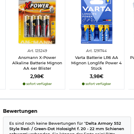
Die Montage kann auf allen gängigen 20 - 22 mm Picatinny-,
RIS- oder Weaver-Schienen erfolgen. Hierfür ist im
Zielgerät eine praktische Klemmvorrichtung integriert, die
einen sicheren Halt und eine zuverlässige Positionierung auf
dem jeweiligen Gewehr ermöglicht.
Das Zielgerät wird über zwei AA /
Mignon
Batterien betrieben -
diese sind im Lieferumfang bereits enthalten.
Features:
Art.
125249
Art.
1291744
Absehen rot oder grün beleuchtet
Ansmann X-Power
Varta Batterie LR6 AA
P
Helligkeit verstellbar
Alkaline Batterie Mignon
Mignon Longlife Power 4
Seiten- und Höhenverstellbar
AA 4er Blister
Stück
Kreis Absehen mit zentriertem Punkt
Stabile Konstruktion mit Metallbügel
2,98€
3,98€
Integrierte 20 - 22 mm Klemmmontage
sofort verfügbar
sofort verfügbar
Lieferumfang:
Delta Armory 552 Style Red- / Green-Dot Holosight f. 20 -
22 mm Schienen schwarz
2x AA / Mignon Batterien
Bewertungen
Reinigungstuch
Es sind noch keine Bewertungen für "
Delta Armory 552
Technische Details:
Style Red- / Green-Dot Holosight f. 20 - 22 mm Schienen
schwarz
" vorhanden. Sie können der Erste sein! Bitte