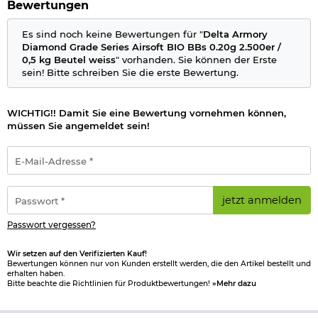
Bewertungen
optimiertes Zusammenspiel mit dem
Hop-Up
-System, stabile
Flugbahnen und eine insgesamt verbesserte
Schussperformance.
Es sind noch keine Bewertungen für "
Delta Armory
Diamond Grade Series Airsoft BIO BBs 0.20g 2.500er /
Gefertigt aus biologisch abbaubarem Material, eignen sich die
0,5 kg Beutel weiss
" vorhanden. Sie können der Erste
BBs ideal für den Einsatz auf Outdoor-Spielfeldern. Unter
sein! Bitte schreiben Sie die erste Bewertung.
natürlichen Umwelteinflüssen wie Feuchtigkeit, Wärme und
UV-Strahlung zersetzen sich die Kugeln mit der Zeit und
stellen somit eine umweltfreundlichere Alternative zu
WICHTIG!! Damit Sie eine Bewertung vornehmen können,
herkömmlichen Kunststoff-BBs dar.
müssen Sie angemeldet sein!
Die BBs sind für alle 6 mm Lauftypen geeignet und können
E-
problemlos in Federdruck-, Gas- und elektrischen Airsoft-
Mail-
Waffen verwendet werden.
Adresse
*
Passwort
Geliefert werden die BBs in einem praktischen,
jetzt anmelden
*
wiederverschließbaren Beutel, der eine saubere Aufbewahrung
und einen einfachen Transport ermöglicht.
Passwort vergessen?
Details:
Wir setzen auf den Verifizierten Kauf!
Bewertungen können nur von Kunden erstellt werden, die den Artikel bestellt und
Farbe: weiss
erhalten haben.
Kaliber: 6 mm BB
Bitte beachte die Richtlinien für Produktbewertungen!
»Mehr dazu
Gewicht pro Kugel: 0,20 g
Durchmesser: 5,95 mm (+/- 0,01 mm)