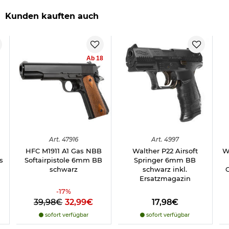
Inhalt: ca. 2.500 BBs (0,5 kg)
Verpackung: wiederverschließbarer Beutel
Kunden kauften auch
Hersteller: Delta Armory / Made in Taiwan
Die Kugeln sollten, laut Hersteller, vor direkter
Sonneneinstrahlung und Nässe bzw. Feuchtigkeit geschützt
Ab 18
werden.
Herstellerinformationen
Verantwortliche Person für die EU
Art.
47916
Art.
4997
HFC M1911 A1 Gas NBB
Walther P22 Airsoft
W
s
Softairpistole 6mm BB
Springer 6mm BB
schwarz
schwarz inkl.
G
Ersatzmagazin
-
17
%
39,98€
32,99€
17,98€
sofort verfügbar
sofort verfügbar