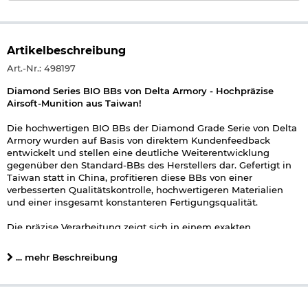
Artikelbeschreibung
Art.-Nr.: 498197
Diamond Series BIO BBs von Delta Armory - Hochpräzise
Airsoft-Munition aus Taiwan!
Die hochwertigen BIO BBs der Diamond Grade Serie von Delta
Armory wurden auf Basis von direktem Kundenfeedback
entwickelt und stellen eine deutliche Weiterentwicklung
gegenüber den Standard-BBs des Herstellers dar. Gefertigt in
Taiwan statt in China, profitieren diese BBs von einer
verbesserten Qualitätskontrolle, hochwertigeren Materialien
und einer insgesamt konstanteren Fertigungsqualität.
Die präzise Verarbeitung zeigt sich in einem exakten
Durchmesser von 5,95 mm mit einer minimalen Toleranz von
nur +/- 0,01 mm sowie einer äußerst geringen
... mehr Beschreibung
Gewichtsabweichung von maximal +/- 0,01 g. In Kombination
mit einer speziell entwickelten Beschichtung und einer
hochpolierten Oberfläche, sogenanntes High-Polishing, wird
die Reibung im Lauf deutlich reduziert. Das sorgt für ein