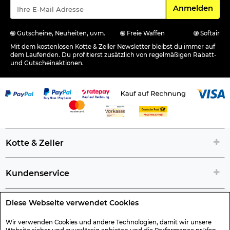
Für den Newsle
Anmelden
Gutscheine, Neuheiten, uvm.
Freie Waffen
Softair
Mit dem kostenlosen Kotte & Zeller Newsletter bleibst du immer auf
dem Laufenden. Du profitierst zusätzlich von regelmäßigen Rabatt-
und Gutscheinaktionen.
Kotte & Zeller
Kundenservice
Diese Webseite verwendet Cookies
Rechtliche Artikelinfos
Wir verwenden Cookies und andere Technologien, damit wir unsere