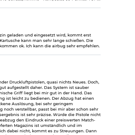
zin geladen und eingesetzt wird, kommt erst
2-Kartusche kann man sehr lange schießen. Die
lkommen ok. Ich kann die airbug sehr empfehlen.
nder Druckluftpistolen, quasi nichts Neues. Doch,
gut aufgestellt daher. Das System ist sauber
ische Griff liegt bei mir gut in der Hand. Das
ng ist leicht zu bedienen. Der Abzug hat einen
ockene Auslösung, bei sehr geringem
 noch verstellbar, passt bei mir aber schon sehr
ssergebnis ist sehr präzise. Würde die Pistole nicht
neabzug den Eindruck einer preiswerten Match-
ieferten Magazins ist umständlich und im
sich dabei nicht, kommt es zu Streuungen. Dann