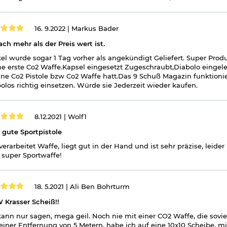
l frei ab 18 Jahren - Dieser Artikel kann nur versendet werden, we
16. 9.2022 |
Markus Bader
nicht vorliegt.
(bitte den Link:
"Altersnachweis"
für genaue Infos anklicke
ach mehr als der Preis wert ist.
kwaffen und CO2-Waffen
kel wurde sogar 1 Tag vorher als angekündigt Geliefert. Super Produ
e erste Co2 Waffe.Kapsel eingesetzt Zugeschraubt,Diabolo eingel
ine Co2 Pistole bzw Co2 Waffe hatt.Das 9 Schuß Magazin funktion
olos richtig einsetzen. Würde sie Jederzeit wieder kaufen.
8.12.2021 |
Wolf1
 gute Sportpistole
verarbeitet Waffe, liegt gut in der Hand und ist sehr präzise, leide
 super Sportwaffe!
18. 5.2021 |
Ali Ben Bohrturm
Krasser Scheiß!!
kann nur sagen, mega geil. Noch nie mit einer CO2 Waffe, die sovi
einer Entfernung von 5 Metern, habe ich auf eine 10x10 Scheibe, mit