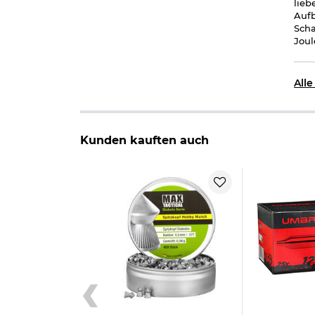
lieb
Aufb
Scha
Joul
All
Kunden kauften auch