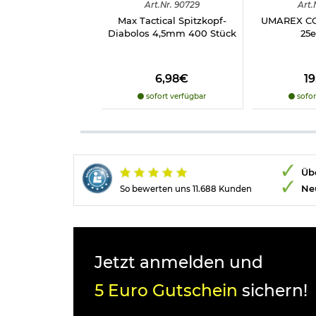
Art.
Nr.
90729
Art.
Max Tactical Spitzkopf-
UMAREX CO2
Diabolos 4,5mm 400 Stück
25e
6,98€
1
sofort verfügbar
sofor
Übe
Ne
So bewerten uns 11.688 Kunden
Jetzt anmelden und
5 Euro Gutschein
sichern!