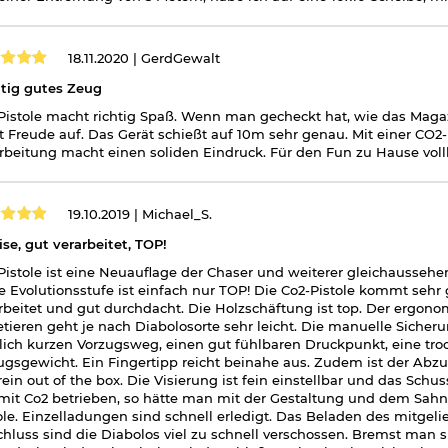
18.11.2020 |
GerdGewalt
tig gutes Zeug
Pistole macht richtig Spaß. Wenn man gecheckt hat, wie das Maga
t Freude auf. Das Gerät schießt auf 10m sehr genau. Mit einer CO
rbeitung macht einen soliden Eindruck. Für den Fun zu Hause vol
19.10.2019 |
Michael_S.
ise, gut verarbeitet, TOP!
Pistole ist eine Neuauflage der Chaser und weiterer gleichaussehe
e Evolutionsstufe ist einfach nur TOP! Die Co2-Pistole kommt sehr 
rbeitet und gut durchdacht. Die Holzschäftung ist top. Der ergonom
tieren geht je nach Diabolosorte sehr leicht. Die manuelle Sicheru
lich kurzen Vorzugsweg, einen gut fühlbaren Druckpunkt, eine tr
gsgewicht. Ein Fingertipp reicht beinahe aus. Zudem ist der Abzug
rein out of the box. Die Visierung ist fein einstellbar und das Schu
mit Co2 betrieben, so hätte man mit der Gestaltung und dem Sah
ole. Einzelladungen sind schnell erledigt. Das Beladen des mitgel
hluss sind die Diabolos viel zu schnell verschossen. Bremst man 