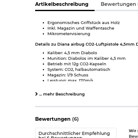
Artikelbeschreibung
Bewertungen 
Ergonomisches Griffstück aus Holz
Inkl. Magazin und Waffentasche
Mikrometervisierung
Details zu Diana airbug CO2-Luftpistole 4,5mm D
Kaliber: 4,5 mm Diabolo
Munition: Diabolos im Kaliber 4,5 mm
Betrieb mit 12g CO2-Kapseln
System: CO2, halbautomatisch
Magazin: 1/9 Schuss
Leistung: max. 170m/s
gezogener Lauf
Visierung: Kimme und Korn
... mehr Beschreibung
Material: Holz und Metall
Länge: ca. 35,5 cm
Gewicht: ca. 900 g
Farbe: schwarz
Bewertungen
(6)
Marke: Diana
Direkt mitbestellen: Zum Schießen benötigen Sie
Wir 
Durchschnittlicher Empfehlung
Bewe
bei 6 Bewertungen