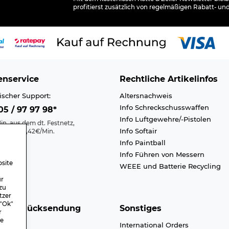
profitierst zusätzlich von regelmäßigen Rabatt- un
nservice
Rechtliche Artikelinfos
ischer Support:
Altersnachweis
Info Schreckschusswaffen
5 / 97 97 98*
Info Luftgewehre/-Pistolen
in. aus dem dt. Festnetz,
Info Softair
nk max. 0,42€/Min.
Info Paintball
Kontakt
Info Führen von Messern
efreiheit
site
WEEE und Batterie Recycling
n A-Z
ür
zu
tzer
 "Ok"
nd & Rücksendung
Sonstiges
r
re
dkosten
International Orders