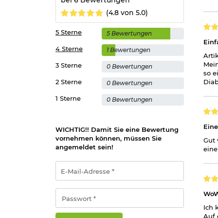
(4.8 von 5.0)
Wichtige waffenrechtliche Informationen:
Artike
Altersnachweis
zusenden, sofern uns dieser noch 
5 Sterne
5 Bewertungen
Einf
4 Sterne
1 Bewertungen
Hinweis: Richtiger
Umgang mit Druckluft-, Federdruc
Arti
Mein
3 Sterne
0 Bewertungen
so e
Herstellerinformationen
2 Sterne
Diab
0 Bewertungen
Verantwortliche Person für die EU
1 Sterne
0 Bewertungen
Eine
WICHTIG!! Damit Sie eine Bewertung
vornehmen können, müssen Sie
Gut 
angemeldet sein!
eine
E-
Mail-
Adresse
*
Passwort
WoW 
*
Ich 
Auf 