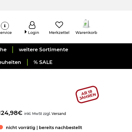
ervice
Login
Merkzettel
Warenkorb
uhe
weitere Sortimente
euheiten
% SALE
AB 18
JAHREN
124,98€
inkl. MwSt zzgl.
Versand
nicht vorrätig | bereits nachbestellt