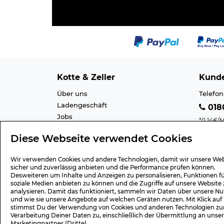
Kotte & Zeller
Kunde
Über uns
Telefon
Ladengeschäft
0180
Jobs
*0,14€/M
Cookie-Einstellung
Mobilfu
Diese Webseite verwendet Cookies
Datenschutz
E-Mail 
AGB
Barrier
Wir verwenden Cookies und andere Technologien, damit wir unsere Web
Impressum
Lexiko
sicher und zuverlässig anbieten und die Performance prüfen können.
Desweiteren um Inhalte und Anzeigen zu personalisieren, Funktionen f
soziale Medien anbieten zu können und die Zugriffe auf unsere Website 
analysieren. Damit das funktioniert, sammeln wir Daten über unsere Nu
und wie sie unsere Angebote auf welchen Geräten nutzen. Mit Klick auf
Geschenk-Gutscheine
Versa
stimmst Du der Verwendung von Cookies und anderen Technologien zu
Verarbeitung Deiner Daten zu, einschließlich der Übermittlung an unse
Wert 15,- Euro
Versan
Marketingpartner (Dritte).