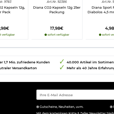
Nr.
9783
Art.
Nr.
92386
Art.
Nr.
9
 Kapseln 12g,
Diana CO2-Kapseln 12g 25er
Diana Sport 
r Pack
Packung
Diabolos 4,5 m
9,98€
17,98€
4,9
t verfügbar
sofort verfügbar
sofort ve
r 1,7 Mio. zufriedene Kunden
40.000 Artikel im Sortimen
utraler Versandkarton
Mehr als 40 Jahre Erfahrun
Gutscheine, Neuheiten, uvm.
Mit dem kostenlosen Kotte & Zeller Newsletter ble