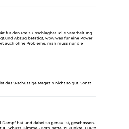
nn Sie uns einen
n)
kt für den Preis Unschlagbar.Tolle Verarbeitung.
egt,und Abzug betätigt, wow,was für eine Power
iert auch ohne Probleme, man muss nur die
r ist das 9-schüssige Magazin nicht so gut. Sonst
el Dampf hat und dabei so genau ist, geschossen.
 10 Schuss, Kimme - Korn, satte 99 Punkte. TOP!!!!