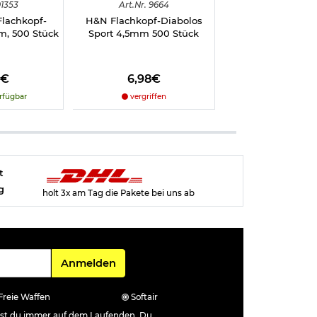
1353
Art.
Nr.
9664
Art.
Nr.
907
Flachkopf-
H&N Flachkopf-Diabolos
Max Tactical Spez
m, 500 Stück
Sport 4,5mm 500 Stück
Zielscheiben
Luftdruckwaffen 1
100 Stüc
8€
6,98€
5,98€
rfügbar
vergriffen
sofort verfü
t
g
holt 3x am Tag die Pakete bei uns ab
Für den Newsletter
Anmelden
Freie Waffen
Softair
ibst du immer auf dem Laufenden. Du