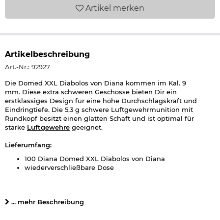
Artikel
merken
Artikelbeschreibung
Art.-Nr.: 92927
Die Domed XXL Diabolos von Diana kommen im Kal. 9
mm. Diese extra schweren Geschosse bieten Dir ein
erstklassiges Design für eine hohe Durchschlagskraft und
Eindringtiefe. Die 5,3 g schwere Luftgewehrmunition mit
Rundkopf besitzt einen glatten Schaft und ist optimal für
starke
Luftgewehre
geeignet.
Lieferumfang:
100 Diana Domed XXL Diabolos von Diana
wiederverschließbare Dose
Details zu Diana Domed XXL Diabolo 4,5mm
:
Kaliber: 9 mm (.35 cal.)
... mehr Beschreibung
Länge pro Diabolo: 11 mm
Gewicht pro Diabolo: 5,3 g / 82 gr.