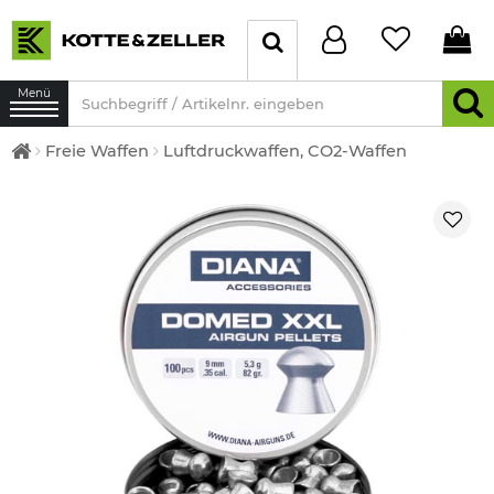
Menü
Freie Waffen
Luftdruckwaffen, CO2-Waffen