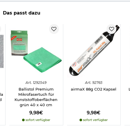
Form: Rundkopf
glatter Schaft
Das passt dazu
empfohlene Mündungsenergie: 7,5 Joule
Distanz: max.
Material: Blei
Marke: Diana
Herstellerinformationen
Verantwortliche Person für die EU
Art.
1292549
Art.
92765
Ballistol Premium
airmaX 88g CO2 Kapsel
la
Mikrofasertuch für
d
Kunststoffoberflächen
grün 40 x 40 cm
9,98€
9,98€
sofort verfügbar
sofort verfügbar