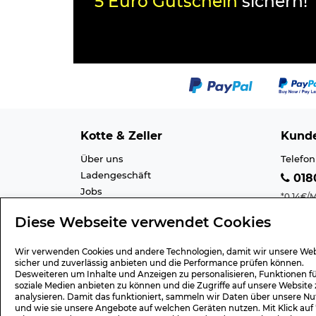
5 Euro Gutschein
sichern!
Kotte & Zeller
Kunde
Über uns
Telefon
Ladengeschäft
0180
Jobs
*0,14€/M
Cookie-Einstellung
Mobilfu
Diese Webseite verwendet Cookies
Datenschutz
E-Mail 
AGB
Barrier
Wir verwenden Cookies und andere Technologien, damit wir unsere Web
Impressum
Lexiko
sicher und zuverlässig anbieten und die Performance prüfen können.
Desweiteren um Inhalte und Anzeigen zu personalisieren, Funktionen f
soziale Medien anbieten zu können und die Zugriffe auf unsere Website 
analysieren. Damit das funktioniert, sammeln wir Daten über unsere Nu
und wie sie unsere Angebote auf welchen Geräten nutzen. Mit Klick auf
Geschenk-Gutscheine
Versa