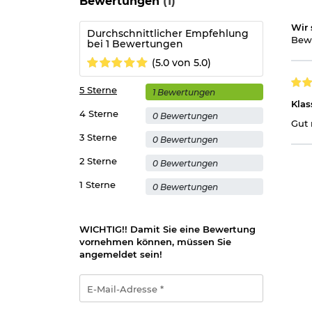
Bewertungen
(1)
annähernd 100&ige Eliminierung der Rücks
100%ige Wiederholgenauigkeit
Wir 
Durchschnittlicher Empfehlung
integrierte 1mm Vorneigung
Bewe
bei 1 Bewertungen
extrem fester Sitz
integriterte Stopp-Pin
(5.0 von 5.0)
geeignet für 11 mm Schiene
Länge: ca. 12 cm
5 Sterne
1 Bewertungen
Gewicht: ca. 210 g
Klas
Material: CNC gefrästes Aluminium
4 Sterne
0 Bewertungen
Farbe: schwarz
Gut 
Marke: Diana
3 Sterne
0 Bewertungen
2 Sterne
Herstellerinformationen
0 Bewertungen
1 Sterne
0 Bewertungen
Verantwortliche Person für die EU
WICHTIG!! Damit Sie eine Bewertung
vornehmen können, müssen Sie
angemeldet sein!
E-
Mail-
Adresse