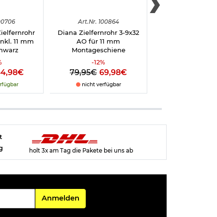
00706
Art.
Nr.
100864
Art.
Nr.
905
ielfernrohr
Diana Zielfernrohr 3-9x32
Reinigungs-Set 4
inkl. 11 mm
AO für 11 mm
Luftgeweh
chwarz
Montageschiene
%
-
12
%
44,98€
79,95€
69,98€
14,98€
rfügbar
nicht verfügbar
sofort verfü
t
g
holt 3x am Tag die Pakete bei uns ab
Für den Newsletter
Anmelden