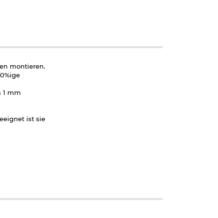
ren montieren.
100%ige
en 1 mm
eignet ist sie