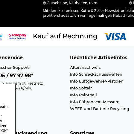
Gutscheine, Neuheiten, uvm.
Mit dem kostenlosen Kotte & Zeller Newsletter ble
profitierst zusätzlich von regelmäßigen Rabatt- un
nservice
Rechtliche Artikelinfos
ischer Support:
Altersnachweis
Info Schreckschusswaffen
5 / 97 97 98*
Info Luftgewehre/-Pistolen
in. aus dem dt. Festnetz,
Info Softair
nk max. 0,42€/Min.
Info Paintball
Kontakt
Info Führen von Messern
efreiheit
site
WEEE und Batterie Recycling
n A-Z
ür
zu
tzer
 "Ok"
nd & Rücksendung
Sonstiges