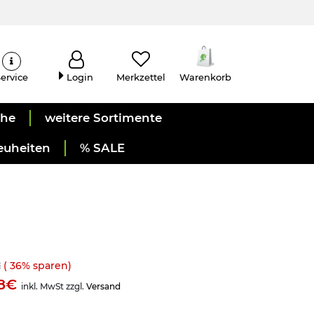
ervice
Login
Merkzettel
Warenkorb
uhe
weitere Sortimente
euheiten
% SALE
€
(
36
% sparen)
98€
inkl. MwSt zzgl.
Versand