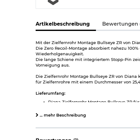
Artikelbeschreibung
Bewertungen (
Mit der Zielfernrohr Montage Bullseye ZR von Di
Die Zero Recoil-Montage absorbiert nahezu 100% de
Wiederholgenauigkeit.
Die lange Schiene mit integriertem Stopp-Pin zei
Vorneigung aus.
Die Zielfernrohr Montage Bullseye ZR von Diana
für Zielfernrohre mit einem Durchmesser von 25
Lieferumfang:
Diana Zielfernrohr Montage Bullseye ZR fü
Werkzeugschlüssel
Bedienungsanleitung
... mehr Beschreibung
Details zu Diana Zielfernrohr Montage Bullseye:
passend für Zielfernrohre mit einem Durc