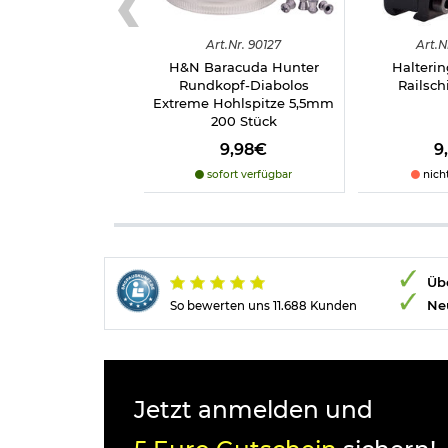
Art.
Nr.
90127
Art.
N
H&N Baracuda Hunter
Halterin
Rundkopf-Diabolos
Railsc
Extreme Hohlspitze 5,5mm
200 Stück
9,98€
9
sofort verfügbar
nich
Übe
Ne
So bewerten uns 11.688 Kunden
Jetzt anmelden und