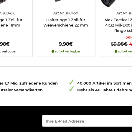
r.
100456
Art.
Nr.
100457
Art.
Nr.
1
ge 1 Zoll für
Halteringe 1 Zoll für
Max Tactical Z
hiene 11mm
Weaverschiene 22 mm
4x32 Mil-Dot 
Ringe s
-
25
,98€
9,98€
59,98€
t verfügbar
sofort verfügbar
sofort ve
r 1,7 Mio. zufriedene Kunden
40.000 Artikel im Sortimen
utraler Versandkarton
Mehr als 40 Jahre Erfahrun