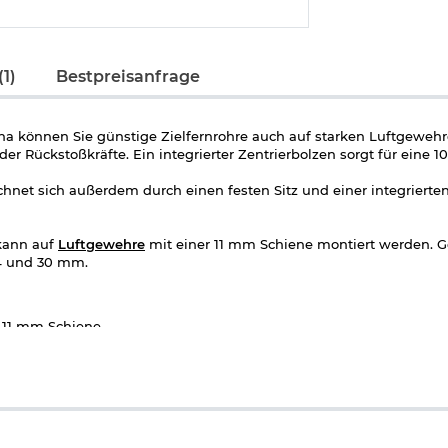
1)
Bestpreisanfrage
ana können Sie günstige Zielfernrohre auch auf starken Luftgeweh
r Rückstoßkräfte. Ein integrierter Zentrierbolzen sorgt für eine 
chnet sich außerdem durch einen festen Sitz und einer integriert
 kann auf
Luftgewehre
mit einer 11 mm Schiene montiert werden. Ge
,4 und 30 mm.
r 11 mm Schiene
hmesser von 25,4 und 30 mm