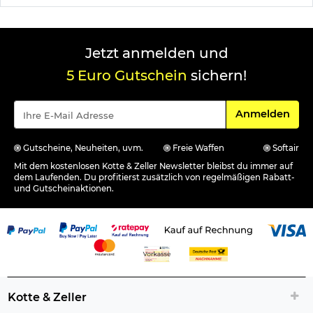
Jetzt anmelden und
5 Euro Gutschein
sichern!
Für den Newsle
Anmelden
Gutscheine, Neuheiten, uvm.
Freie Waffen
Softair
Mit dem kostenlosen Kotte & Zeller Newsletter bleibst du immer auf
dem Laufenden. Du profitierst zusätzlich von regelmäßigen Rabatt-
und Gutscheinaktionen.
Kotte & Zeller