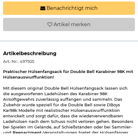
Benachrichtigt mich
Artikel
merken
Artikelbeschreibung
Art.-Nr.: 497925
Praktischer Hülsenfangsack für Double Bell Karabiner 98K mit
Hülsenauswurffunktion!
Mit diesem original Double Bell Hülsenfangsack lassen sich
die ausgeworfenen Ladehülsen des Karabiner 98K
Airsoftgewehrs zuverlässig auffangen und sammeln. Das
Zubehör wurde speziell für die Double Bell sowie DBoys
Kar98k Modelle mit realistischer Hülsenauswurffunktion
entwickelt und sorgt dafür, dass die wiederverwendbaren
Ladehülsen nach dem Schuss nicht verloren gehen. Besonders
bei Spielen im Gelände, auf Schießständen oder bei Sammler-
und
Reenactment
-Veranstaltungen bietet der Hülsenfänger
einen spürbaren Mehrwert und erspart das zeitaufwendige