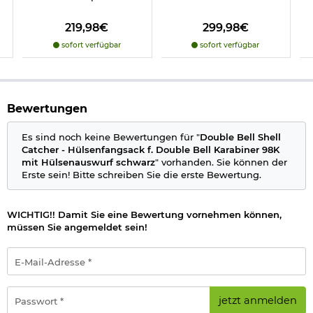
Gewicht: ca. 180 g
Hersteller: Double Bell
219,98€
299,98€
sofort verfügbar
sofort verfügbar
**Das teilweise abgebildete Gewehr ist nicht enthalten**
Herstellerinformationen
Bewertungen
Verantwortliche Person für die EU
Es sind noch keine Bewertungen für "
Double Bell Shell
Catcher - Hülsenfangsack f. Double Bell Karabiner 98K
mit Hülsenauswurf schwarz
" vorhanden. Sie können der
Erste sein! Bitte schreiben Sie die erste Bewertung.
WICHTIG!! Damit Sie eine Bewertung vornehmen können,
müssen Sie angemeldet sein!
E-
Mail-
Adresse
*
Passwort
jetzt anmelden
*