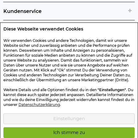
Kundenservice
Diese Webseite verwendet Cookies
Rechtliche Artikelinfos
Wir verwenden Cookies und andere Technologien, damit wir unsere
Website sicher und zuverlässig anbieten und die Performance prüfen
Geschenk-Gutscheine
können. Desweiteren um Inhalte und Anzeigen zu personalisieren,
Funktionen für soziale Medien anbieten zu können und die Zugriffe auf
unsere Website zu analysieren. Damit das funktioniert, sammeln wir
Versand & Rücksendung
Daten über unsere Nutzer und wie sie unsere Angebote auf welchen
Geräten nutzen. Mit Klick auf "Ok" stimmst Du der Verwendung von
Cookies und anderen Technologien zur Verarbeitung Deiner Daten zu,
einschließlich der Übermittlung an unsere Marketingpartner (Dritte).
Sonstiges
Weitere Details und alle Optionen findest du in den
"Einstellungen"
. Du
kannst diese auch später jederzeit anpassen. Detaillierte Informationen
und wie du deine Einwilligung jederzeit widerrufen kannst findest du in
Sicher Einkaufen
unserer
Datenschutzerklärung
.
Einstellungen
Kotte & Zeller 2026 © Alle Rechte vorbehalten. Die durchgestrichenen
Preise entsprechen dem bisherigen Preis.
Ich stimme zu