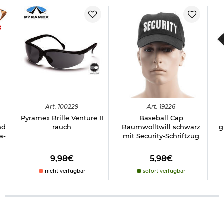
8
Art.
100229
Art.
19226
r
Pyramex Brille Venture II
Baseball Cap
nd
rauch
Baumwolltwill schwarz
g
a-
mit Security-Schriftzug
9,98€
5,98€
nicht verfügbar
sofort verfügbar