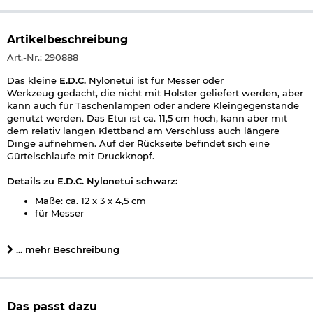
Artikelbeschreibung
Art.-Nr.: 290888
Das kleine
E.D.C.
Nylonetui ist für Messer oder
Werkzeug gedacht, die nicht mit Holster geliefert werden, aber
kann auch für Taschenlampen oder andere Kleingegenstände
genutzt werden. Das Etui ist ca. 11,5 cm hoch, kann aber mit
dem relativ langen Klettband am Verschluss auch längere
Dinge aufnehmen. Auf der Rückseite befindet sich eine
Gürtelschlaufe mit Druckknopf.
Details zu E.D.C. Nylonetui schwarz:
Maße: ca. 12 x 3 x 4,5 cm
für Messer
für Leuchten
für Kleingegenstände
... mehr Beschreibung
mit Gürtelschlaufe und Druckknopf auf der Rückseite
mit KLettverschluss an der Vorderseite
Farbe: schwarz mit weißer Naht
Material: Nylon
Marke: E.D.C.
Das passt dazu