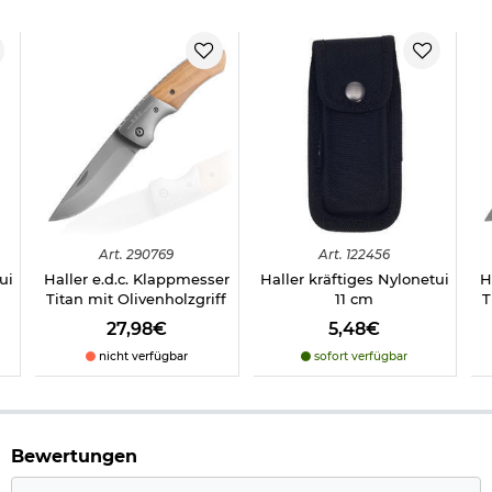
Art.
290769
Art.
122456
ui
Haller e.d.c. Klappmesser
Haller kräftiges Nylonetui
H
Titan mit Olivenholzgriff
11 cm
T
27,98€
5,48€
nicht verfügbar
sofort verfügbar
Bewertungen