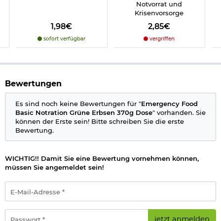
Herstellerinformationen
Notvorrat und
Krisenvorsorge
1,98€
2,85€
sofort verfügbar
vergriffen
Bewertungen
Es sind noch keine Bewertungen für "
Emergency Food
Basic Notration Grüne Erbsen 370g Dose
" vorhanden. Sie
können der Erste sein! Bitte schreiben Sie die erste
Bewertung.
WICHTIG!! Damit Sie eine Bewertung vornehmen können,
müssen Sie angemeldet sein!
E-
Mail-
Adresse
*
Passwort
jetzt anmelden