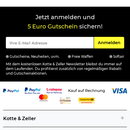
Jetzt anmelden und
5 Euro Gutschein
sichern!
Für den Newsle
Anmelden
Gutscheine, Neuheiten, uvm.
Freie Waffen
Softair
Mit dem kostenlosen Kotte & Zeller Newsletter bleibst du immer auf
dem Laufenden. Du profitierst zusätzlich von regelmäßigen Rabatt-
und Gutscheinaktionen.
Kotte & Zeller