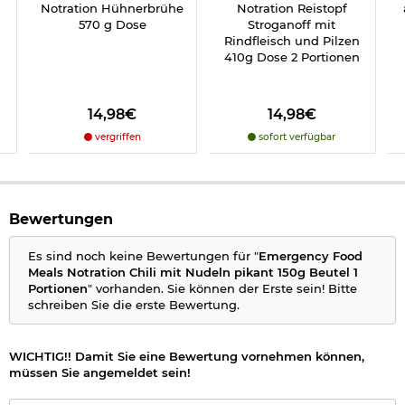
Notration Hühnerbrühe
Notration Reistopf
Allergene: Hartweizengrieß,
Sojaeiweiß
570 g Dose
Stroganoff mit
Rindfleisch und Pilzen
Durchschnittliche Nährwertangaben pro 100g:
410g Dose 2 Portionen
Energie 1425 kJ/338 kcal
Fett 3,5 g, davon gesättigte Fettsäuren 1,5 g
Kohlenhydrate 51 g, davon Zucker 8,1 g
14,98€
14,98€
Protein 20 g
Salz 2,8 g
vergriffen
sofort verfügbar
Herstellerinformationen
Bewertungen
Es sind noch keine Bewertungen für "
Emergency Food
Meals Notration Chili mit Nudeln pikant 150g Beutel 1
Portionen
" vorhanden. Sie können der Erste sein! Bitte
schreiben Sie die erste Bewertung.
WICHTIG!! Damit Sie eine Bewertung vornehmen können,
müssen Sie angemeldet sein!