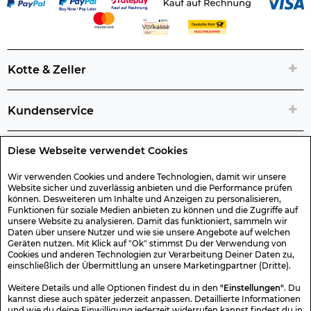
Kotte & Zeller
Kundenservice
Diese Webseite verwendet Cookies
Rechtliche Artikelinfos
Wir verwenden Cookies und andere Technologien, damit wir unsere
Website sicher und zuverlässig anbieten und die Performance prüfen
Geschenk-Gutscheine
können. Desweiteren um Inhalte und Anzeigen zu personalisieren,
Funktionen für soziale Medien anbieten zu können und die Zugriffe auf
unsere Website zu analysieren. Damit das funktioniert, sammeln wir
Versand & Rücksendung
Daten über unsere Nutzer und wie sie unsere Angebote auf welchen
Geräten nutzen. Mit Klick auf "Ok" stimmst Du der Verwendung von
Cookies und anderen Technologien zur Verarbeitung Deiner Daten zu,
einschließlich der Übermittlung an unsere Marketingpartner (Dritte).
Sonstiges
Weitere Details und alle Optionen findest du in den
"Einstellungen"
. Du
kannst diese auch später jederzeit anpassen. Detaillierte Informationen
und wie du deine Einwilligung jederzeit widerrufen kannst findest du in