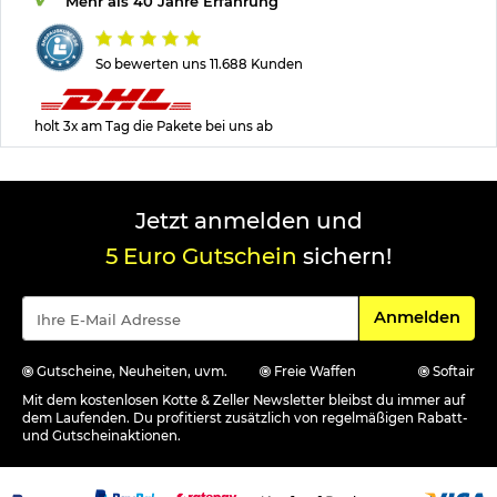
Mehr als 40 Jahre Erfahrung
So bewerten uns 11.688 Kunden
holt 3x am Tag die Pakete bei uns ab
Jetzt anmelden und
5 Euro Gutschein
sichern!
Für den Newsle
Anmelden
Gutscheine, Neuheiten, uvm.
Freie Waffen
Softair
Mit dem kostenlosen Kotte & Zeller Newsletter bleibst du immer auf
dem Laufenden. Du profitierst zusätzlich von regelmäßigen Rabatt-
und Gutscheinaktionen.