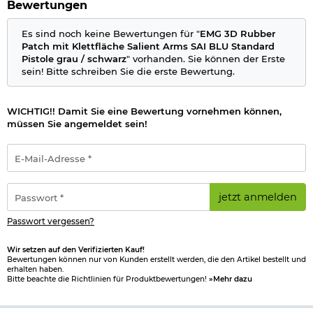
Farbe: grau/schwarz/gold
Bewertungen
Marke: EMG / Salient Arms International
Es sind noch keine Bewertungen für "
EMG 3D Rubber
Herstellerinformationen
Patch mit Klettfläche Salient Arms SAI BLU Standard
Pistole grau / schwarz
" vorhanden. Sie können der Erste
Verantwortliche Person für die EU
sein! Bitte schreiben Sie die erste Bewertung.
WICHTIG!! Damit Sie eine Bewertung vornehmen können,
müssen Sie angemeldet sein!
E-
Mail-
Adresse
*
Passwort
jetzt anmelden
*
Passwort vergessen?
Wir setzen auf den Verifizierten Kauf!
Bewertungen können nur von Kunden erstellt werden, die den Artikel bestellt und
erhalten haben.
Bitte beachte die Richtlinien für Produktbewertungen!
»Mehr dazu