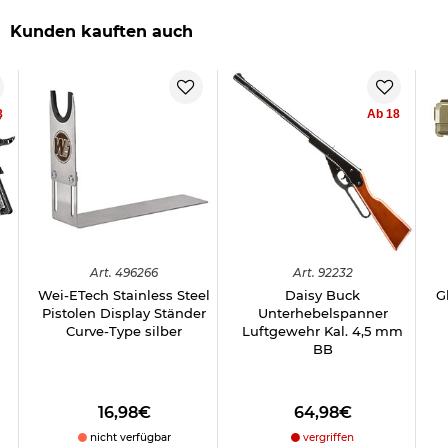
Kunden kauften auch
8
Ab 18
Art.
496266
Art.
92232
Wei-ETech Stainless Steel
Daisy Buck
G
Pistolen Display Ständer
Unterhebelspanner
Curve-Type silber
Luftgewehr Kal. 4,5 mm
BB
16,98€
64,98€
nicht verfügbar
vergriffen