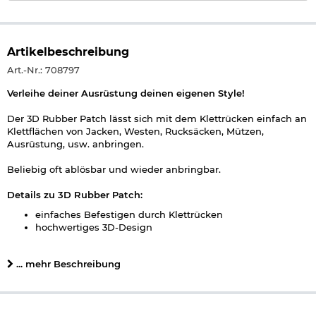
Artikelbeschreibung
Art.-Nr.: 708797
Verleihe deiner Ausrüstung deinen eigenen Style!
Der 3D Rubber Patch lässt sich mit dem Klettrücken einfach an
Klettflächen von Jacken, Westen, Rucksäcken, Mützen,
Ausrüstung, usw. anbringen.
Beliebig oft ablösbar und wieder anbringbar.
Details zu 3D Rubber Patch:
einfaches Befestigen durch Klettrücken
hochwertiges 3D-Design
hoher Detailgrad
abwaschbar
... mehr Beschreibung
Maße: ca. 6,5 x 4,8 x 0,7 cm
Gewicht: ca. 6 g
Material: PVC, Kunststoff
Material Rückseite: Kletthaken