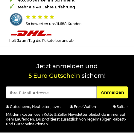
40.000 Artikel im Sortiment
Mehr als 40 Jahre Erfahrung
So bewerten uns 11.688 Kunden
holt 3x am Tag die Pakete bei uns ab
Jetzt anmelden und
5 Euro Gutschein
sichern!
Für den Newsle
Anmelden
Gutscheine, Neuheiten, uvm.
Freie Waffen
Softair
Mit dem kostenlosen Kotte & Zeller Newsletter bleibst du immer auf
dem Laufenden. Du profitierst zusätzlich von regelmäßigen Rabatt-
und Gutscheinaktionen.