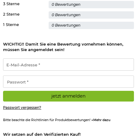
3 Sterne
0 Bewertungen
2 Sterne
0 Bewertungen
1 Sterne
0 Bewertungen
WICHTIG!! Damit Sie eine Bewertung vornehmen können,
müssen Sie angemeldet sein!
E-
Mail-
Adresse
*
Passwort
*
jetzt anmelden
Passwort vergessen?
Bitte beachte die Richtlinien für Produktbewertungen!
»Mehr dazu
Wir setzen auf den Verifizierten Kauf!