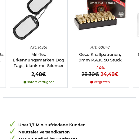
Art.
14351
Art.
60047
ts
Mil-Tec
Geco Knallpatronen,
.
Erkennungsmarken Dog
9mm P.A.K. 50 Stück
Tags, blank mit Silencer
-
14
%
2,48€
28,30€
24,48€
sofort verfügbar
vergriffen
Über 1,7 Mio. zufriedene Kunden
Neutraler Versandkarton