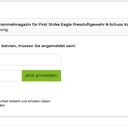
rommelmagazin für First Strike Eagle Pressluftgewehr 8-Schuss K
tung.
 können, müssen Sie angemeldet sein!
jetzt anmelden
tikel bestellt und erhalten haben.
azu