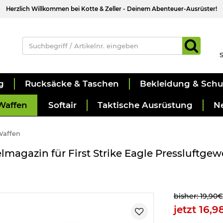
Herzlich Willkommen bei Kotte & Zeller - Deinem Abenteuer-Ausrüster!
S
g
Rucksäcke & Taschen
Bekleidung & Sch
Waffen
Softair
Taktische Ausrüstung
N
Waffen
magazin für First Strike Eagle Pressluftgew
bisher: 19,90€
jetzt 16,