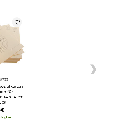
0733
pezialkarton
ben für
n 14 x 14 cm
ück
8€
rfügbar