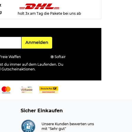
t
g
holt 3x am Tag die Pakete bei uns ab
Für den Newsletter
Anmelden
Freie Waffen
Softair
ibst du immer auf dem Laufenden. Du
d Gutscheinaktionen.
Sicher Einkaufen
Unsere Kunden bewerten uns
mit "Sehr gut"