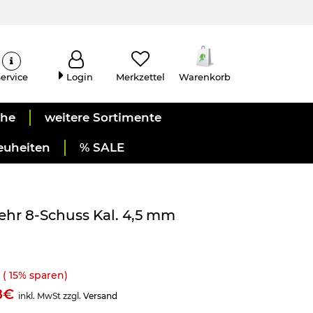
ervice
Login
Merkzettel
Warenkorb
uhe
weitere Sortimente
euheiten
% SALE
ehr 8-Schuss Kal. 4,5 mm
(
15
% sparen)
98€
inkl. MwSt zzgl.
Versand