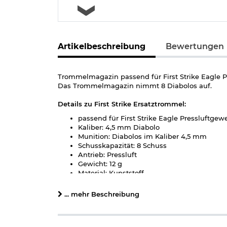
Artikelbeschreibung
Bewertungen
Trommelmagazin passend für First Strike Eagle P
Das Trommelmagazin nimmt 8 Diabolos auf.
Details zu First Strike Ersatztrommel:
passend für First Strike Eagle Pressluftgew
Kaliber: 4,5 mm Diabolo
Munition: Diabolos im Kaliber 4,5 mm
Schusskapazität: 8 Schuss
Antrieb: Pressluft
Gewicht: 12 g
Material: Kunststoff
Farbe: schwarz
Marke: First Strike
... mehr Beschreibung
Hinweis: Richtiger
Umgang mit Druckluft-, Federdruc