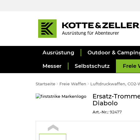
Ausrüstung
Outdoor & Campin
Messer
Selbstschutz
Freie 
Startseite
Freie Waffen
Luftdruckwaffen, CO2-
Ersatz-Trommel
Diabolo
Art.-Nr.:
92477