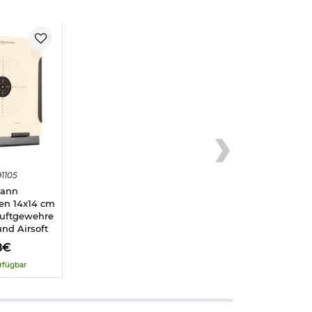
1105
ann
en 14x14 cm
Luftgewehre
und Airsoft
8€
rfügbar