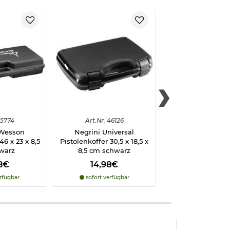
5774
Art.
Nr.
46126
Art.
Nr.
905
Wesson
Negrini Universal
Diana CO2 Kapseln
46 x 23 x 8,5
Pistolenkoffer 30,5 x 18,5 x
je 12g
warz
8,5 cm schwarz
8€
14,98€
9,98€
rfügbar
sofort verfügbar
sofort verfü