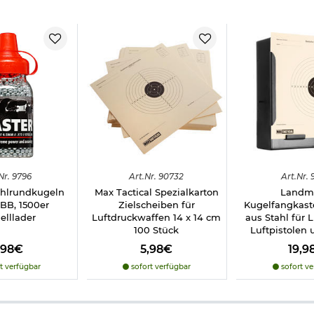
Nr.
9796
Art.
Nr.
90732
Art.
Nr.
9
ahlrundkugeln
Max Tactical Spezialkarton
Landm
BB, 1500er
Zielscheiben für
Kugelfangkast
elllader
Luftdruckwaffen 14 x 14 cm
aus Stahl für 
100 Stück
Luftpistolen 
,98€
5,98€
19,9
t verfügbar
sofort verfügbar
sofort ve