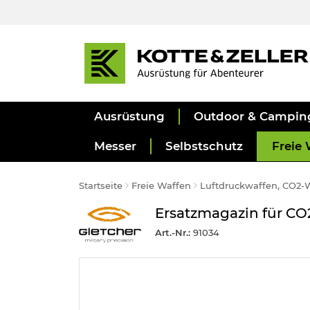
Ausrüstung
Outdoor & Campin
Messer
Selbstschutz
Freie 
Startseite
Freie Waffen
Luftdruckwaffen, CO2-
Ersatzmagazin für CO2
Art.-Nr.:
91034