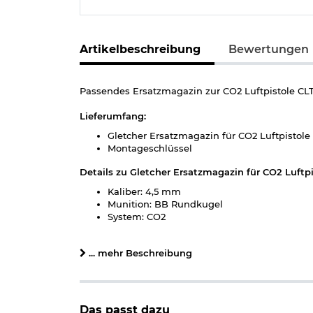
Artikelbeschreibung
Bewertungen
Passendes Ersatzmagazin zur CO2 Luftpistole CLT 
Lieferumfang:
Gletcher Ersatzmagazin für CO2 Luftpistole
Montageschlüssel
Details zu Gletcher Ersatzmagazin für CO2 Luftpis
Kaliber: 4,5 mm
Munition: BB Rundkugel
System: CO2
Magazinkapazität: 18 Schuss
Material: Metall, Kunststoff
... mehr Beschreibung
Marke: Gletcher
Hinweis: Richtiger
Umgang mit Druckluft-, Federdruc
Das passt dazu