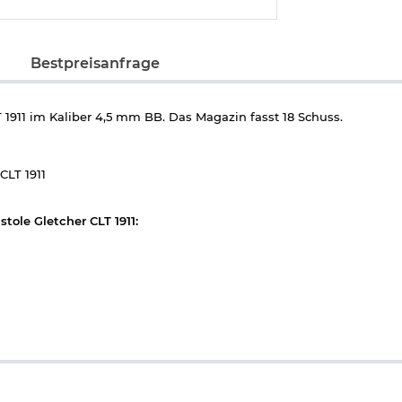
Bestpreisanfrage
1911 im Kaliber 4,5 mm BB. Das Magazin fasst 18 Schuss.
 CLT 1911
tole Gletcher CLT 1911:
kwaffen und CO2-Waffen