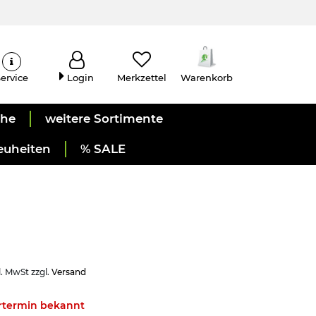
ervice
Login
Merkzettel
Warenkorb
uhe
weitere Sortimente
euheiten
% SALE
l. MwSt zzgl.
Versand
ertermin bekannt