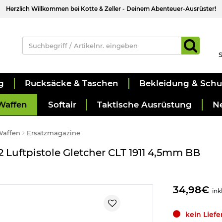
Herzlich Willkommen bei Kotte & Zeller - Deinem Abenteuer-Ausrüster!
S
g
Rucksäcke & Taschen
Bekleidung & Sch
Waffen
Softair
Taktische Ausrüstung
N
Waffen
Ersatzmagazine
 Luftpistole Gletcher CLT 1911 4,5mm BB
34,98€
ink
kein Lief