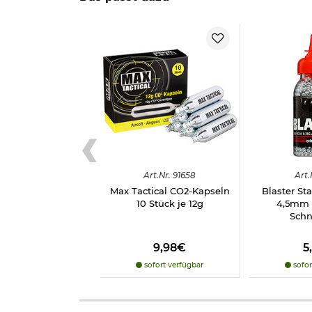
Herstellerinformationen
Verantwortliche Person für die EU
Art.
Nr.
91658
Art.
Max Tactical CO2-Kapseln
Blaster St
10 Stück je 12g
4,5mm 
Schn
9,98€
5
sofort verfügbar
sofor