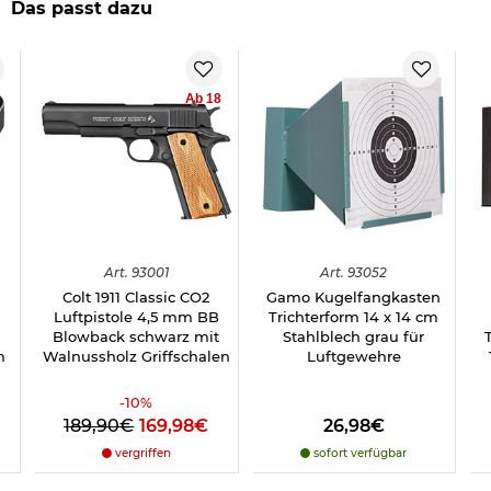
Das passt dazu
Hinweis: Richtiger
Umgang mit Druckluft-, Federdruckwaffen und CO2-Waffen
Ab 18
Herstellerinformationen
Art.
93001
Art.
93052
Colt 1911 Classic CO2
Gamo Kugelfangkasten
Luftpistole 4,5 mm BB
Trichterform 14 x 14 cm
Blowback schwarz mit
Stahlblech grau für
m
Walnussholz Griffschalen
Luftgewehre
-
10
%
189,90€
169,98€
26,98€
vergriffen
sofort verfügbar