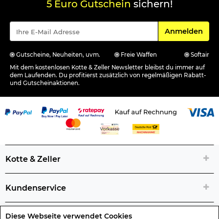
5 Euro Gutschein
sichern!
Für den Newsle
Anmelden
Gutscheine, Neuheiten, uvm.
Freie Waffen
Softair
Mit dem kostenlosen Kotte & Zeller Newsletter bleibst du immer auf
dem Laufenden. Du profitierst zusätzlich von regelmäßigen Rabatt-
und Gutscheinaktionen.
Kotte & Zeller
Kundenservice
Diese Webseite verwendet Cookies
Rechtliche Artikelinfos