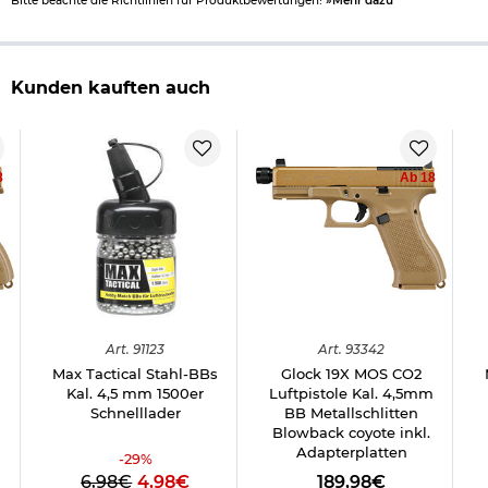
Bitte beachte die Richtlinien für Produktbewertungen!
»Mehr dazu
Kunden kauften auch
8
Ab 18
Art.
91123
Art.
93342
Max Tactical Stahl-BBs
Glock 19X MOS CO2
m
Kal. 4,5 mm 1500er
Luftpistole Kal. 4,5mm
Schnelllader
BB Metallschlitten
Blowback coyote inkl.
Adapterplatten
-
29
%
6,98€
4,98€
189,98€