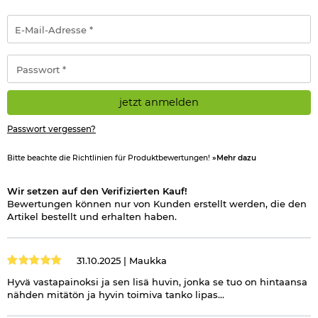
E-
Mail-
Adresse
*
Passwort
*
jetzt anmelden
Passwort vergessen?
Bitte beachte die Richtlinien für Produktbewertungen!
»Mehr dazu
Wir setzen auf den Verifizierten Kauf!
Bewertungen können nur von Kunden erstellt werden, die den
Artikel bestellt und erhalten haben.
31.10.2025 |
Maukka
Hyvä vastapainoksi ja sen lisä huvin, jonka se tuo on hintaansa
nähden mitätön ja hyvin toimiva tanko lipas...