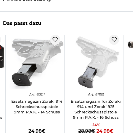
Herstellerinformationen
Das passt dazu
8
Art.
60111
Art.
61153
Ersatzmagazin Zoraki 914
Ersatzmagazin für Zoraki
Schreckschusspistole
914 und Zorakí 925
9mm P.A.K. - 14 Schuss
Schreckschusspistole
ss
9mm P.A.K. - 16 Schuss
-
14
%
24,98€
28,98€
24,98€