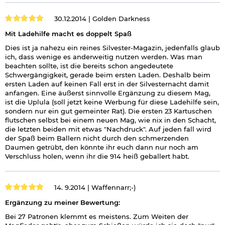
30.12.2014 |
Golden Darkness
Mit Ladehilfe macht es doppelt Spaß
Dies ist ja nahezu ein reines Silvester-Magazin, jedenfalls glaub
ich, dass wenige es anderweitig nutzen werden. Was man
beachten sollte, ist die bereits schon angedeutete
Schwergängigkeit, gerade beim ersten Laden. Deshalb beim
ersten Laden auf keinen Fall erst in der Silvesternacht damit
anfangen. Eine äußerst sinnvolle Ergänzung zu diesem Mag,
ist die Uplula (soll jetzt keine Werbung für diese Ladehilfe sein,
sondern nur ein gut gemeinter Rat). Die ersten 23 Kartuschen
flutschen selbst bei einem neuen Mag, wie nix in den Schacht,
die letzten beiden mit etwas "Nachdruck". Auf jeden fall wird
der Spaß beim Ballern nicht durch den schmerzenden
Daumen getrübt, den könnte ihr euch dann nur noch am
Verschluss holen, wenn ihr die 914 heiß geballert habt.
14. 9.2014 |
Waffennarr;-)
Ergänzung zu meiner Bewertung:
Bei 27 Patronen klemmt es meistens. Zum Weiten der