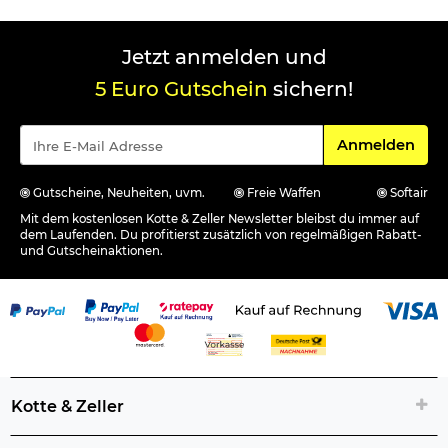
Jetzt anmelden und
5 Euro Gutschein
sichern!
Für den Newsle
Anmelden
Gutscheine, Neuheiten, uvm.
Freie Waffen
Softair
Mit dem kostenlosen Kotte & Zeller Newsletter bleibst du immer auf
dem Laufenden. Du profitierst zusätzlich von regelmäßigen Rabatt-
und Gutscheinaktionen.
Kotte & Zeller