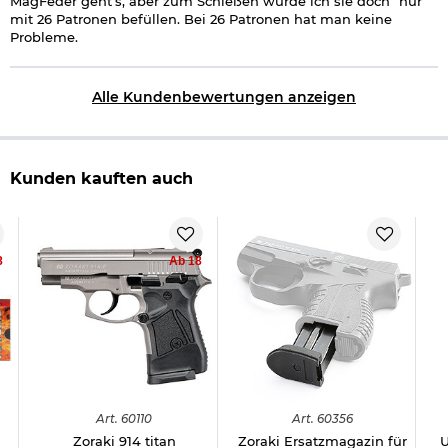
MagFeder geht's, aber zum Schießen würde ich sie doch "nur"
mit 26 Patronen befüllen. Bei 26 Patronen hat man keine
Probleme.
Alle Kundenbewertungen anzeigen
Kunden kauften auch
8
Ab 18
Art.
60110
Art.
60356
n
Zoraki 914 titan
Zoraki Ersatzmagazin für
U