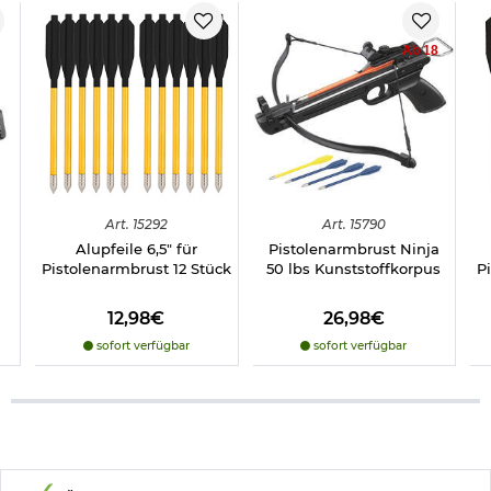
Ab 18
Art.
15292
Art.
15790
Alupfeile 6,5" für
Pistolenarmbrust Ninja
Pistolenarmbrust 12 Stück
50 lbs Kunststoffkorpus
P
12,98€
26,98€
sofort verfügbar
sofort verfügbar