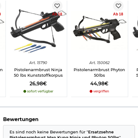
8
Ab 18
Ab 18
Art.
15790
Art.
150062
on
Pistolenarmbrust Ninja
Pistolenarmbrust Phyton
50 lbs Kunststoffkorpus
50lbs
26,98€
44,98€
sofort verfügbar
vergriffen
Bewertungen
Es sind noch keine Bewertungen für "
Ersatzsehne
Pistolenarmbrust Man Kung Ninja und Phyton 50lbs
"