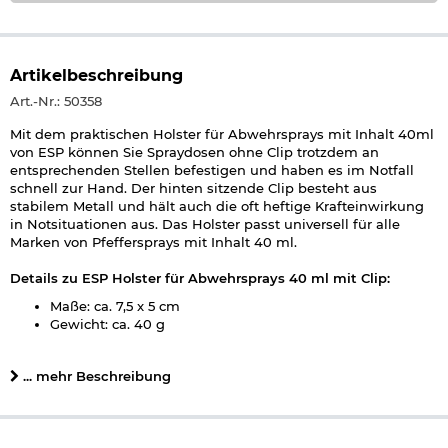
Artikelbeschreibung
Art.-Nr.: 50358
Mit dem praktischen Holster für Abwehrsprays mit Inhalt 40ml
von ESP können Sie Spraydosen ohne Clip trotzdem an
entsprechenden Stellen befestigen und haben es im Notfall
schnell zur Hand. Der hinten sitzende Clip besteht aus
stabilem Metall und hält auch die oft heftige Krafteinwirkung
in Notsituationen aus. Das Holster passt universell für alle
Marken von Pfeffersprays mit Inhalt 40 ml.
Details zu ESP Holster für Abwehrsprays 40 ml mit Clip:
Maße: ca. 7,5 x 5 cm
Gewicht: ca. 40 g
passend für Abwehrsprays mit 40ml Inhalt
Gürtelclip aus Metall
... mehr Beschreibung
Farbe: schwarz
Material: Kunststoff, Metall
Marke/Hersteller: ESP