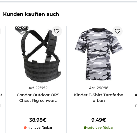
Kunden kauften auch
Art.
121052
Art.
28086
t
Condor Outdoor OPS
Kinder T-Shirt Tarnfarbe
A
Chest Rig schwarz
urban
l
38,98€
9,49€
nicht verfügbar
sofort verfügbar