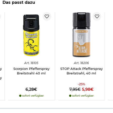
Herstellerinformationen
Das passt dazu
Verantwortliche Person für die EU
Art.
18105
Art.
18206
y
Scorpion Pfefferspray
STOP Attack Pfefferspray
Breitstrahl 40 ml
Breitstrahl, 40 ml
ay
-
25
%
6,28€
7,95€
5,98€
sofort verfügbar
sofort verfügbar