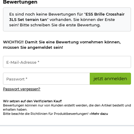
Bewertungen
Sicht sorgt ESSOPTICS. Diese Technologie gewährleistet immer
beste Sicht im Einsatz.
Es sind noch keine Bewertungen für "
ESS Brille Crosshair
3LS Set terrain tan
" vorhanden. Sie können der Erste
Das Augenschutzsystem kann mit dem passenden ESS RX-
sein! Bitte schreiben Sie die erste Bewertung.
Brilleneinsatz ausgerüstet werden, um Fehlsichtigkeit
auszugleichen.
WICHTIG!! Damit Sie eine Bewertung vornehmen können,
Lieferumfang:
müssen Sie angemeldet sein!
Brille ESS Crosshair Terrain Tan
Brillenglas Smoke Gray (Rauchgrau, getönt
E-
Brillenglas Clear (klar, transparent)
Mail-
Brillenglas Hi-Def Yellow (gelb, kontrastverstärkend)
Adresse
elastisches Kopfband
*
Passwort
Soft Case Brillenetui
jetzt anmelden
*
Rahmen:
Passwort vergessen?
universell passender Tri-Tech Fit Rahmen
spezielles Design für größtmögliche Rundumsicht
Wir setzen auf den Verifizierten Kauf!
Bewertungen können nur von Kunden erstellt werden, die den Artikel bestellt und
weiche aus Gummimaterial gefertigte Nasenauflage
erhalten haben.
DedBolt Lens Lock - Schnellwechsel Brillenglassystem
Bitte beachte die Richtlinien für Produktbewertungen!
»Mehr dazu
RX-Einsatz kompatibel
Gläser: