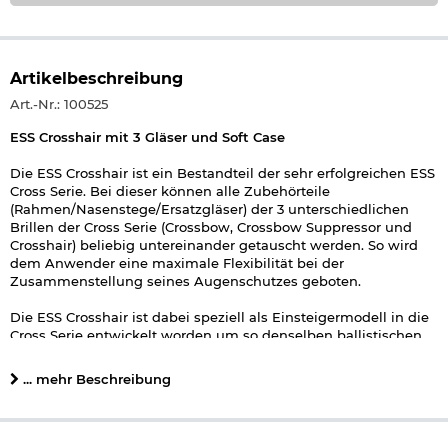
Artikelbeschreibung
Art.-Nr.: 100525
ESS Crosshair mit 3 Gläser und Soft Case
Die ESS Crosshair ist ein Bestandteil der sehr erfolgreichen ESS
Cross Serie. Bei dieser können alle Zubehörteile
(Rahmen/Nasenstege/Ersatzgläser) der 3 unterschiedlichen
Brillen der Cross Serie (Crossbow, Crossbow Suppressor und
Crosshair) beliebig untereinander getauscht werden. So wird
dem Anwender eine maximale Flexibilität bei der
Zusammenstellung seines Augenschutzes geboten.
Die ESS Crosshair ist dabei speziell als Einsteigermodell in die
Cross Serie entwickelt worden um so denselben ballistischen
Schutz mit den wichtigsten Features der Cross Serie auch
etwas günstiger anbieten zu können.
... mehr Beschreibung
Der Tri-Tech Fit Rahmen bietet dabei aufgrund seiner
speziellen Form einen sehr hohen Komfort bei den meisten
Gesichtsformen und damit werden Druckstellen stark