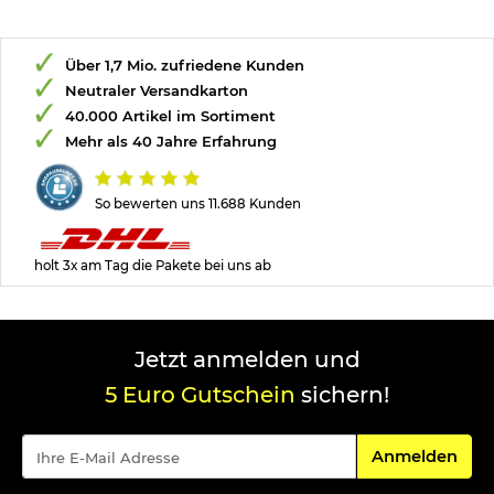
2,4 mm Impact-Resistant-Gläser aus Polycarbonat
100% UVA / UVB Protection
Standards:
Über 1,7 Mio. zufriedene Kunden
Neutraler Versandkarton
US Federal OSHA
US MIL-PRF-31013 (Clause 3.5.1.1) VO Ballistic Requirement
40.000 Artikel im Sortiment
ANSI Z87.1-20010 High Velocity Standards
Mehr als 40 Jahre Erfahrung
EN 166 FT K N
So bewerten uns 11.688 Kunden
Bitte beachten Sie, dass diese Brille weder für den direkten
Blick in die Sonne/UV/Laserstrahlen noch für den
Straßenverkehr tauglich ist.
holt 3x am Tag die Pakete bei uns ab
Herstellerinformationen
Verantwortliche Person für die EU
Jetzt anmelden und
5 Euro Gutschein
sichern!
Für den Newsle
Anmelden