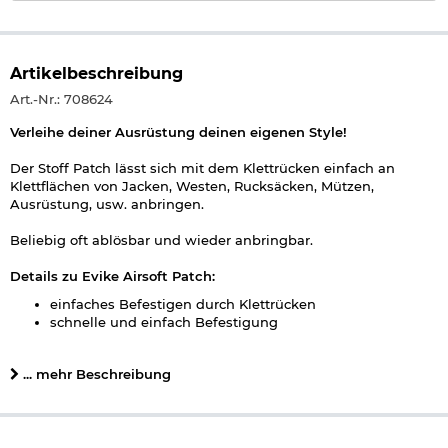
Artikelbeschreibung
Art.-Nr.: 708624
Verleihe deiner Ausrüstung deinen eigenen Style!
Der Stoff Patch lässt sich mit dem Klettrücken einfach an
Klettflächen von Jacken, Westen, Rucksäcken, Mützen,
Ausrüstung, usw. anbringen.
Beliebig oft ablösbar und wieder anbringbar.
Details zu Evike Airsoft Patch:
einfaches Befestigen durch Klettrücken
schnelle und einfach Befestigung
Hakenklettfläche auf der Rückseite
Maße: ca. 9,8 x 8,0 cm
... mehr Beschreibung
Gewicht: ca. 8 g
Material: Nylon / Baumwolle
Material Rückseite: Kletthaken
Farbe: fullcolor