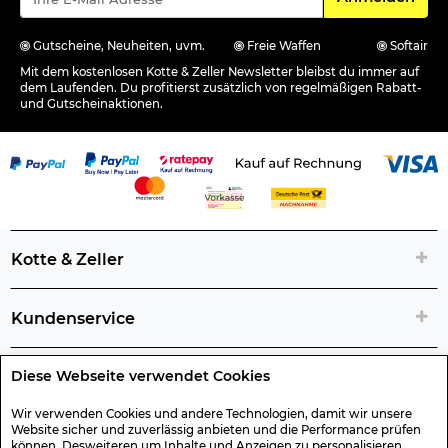
Gutscheine, Neuheiten, uvm.
Freie Waffen
Softair
Mit dem kostenlosen Kotte & Zeller Newsletter bleibst du immer auf
dem Laufenden. Du profitierst zusätzlich von regelmäßigen Rabatt-
und Gutscheinaktionen.
Kotte & Zeller
Kundenservice
Diese Webseite verwendet Cookies
Rechtliche Artikelinfos
Wir verwenden Cookies und andere Technologien, damit wir unsere
Website sicher und zuverlässig anbieten und die Performance prüfen
Geschenk-Gutscheine
können. Desweiteren um Inhalte und Anzeigen zu personalisieren,