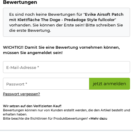
Marke: Evike Airsoft
Bewertungen
Herstellerinformationen
Es sind noch keine Bewertungen für "
Evike Airsoft Patch
mit Klettfläche The Doge - Predadoge Style fullcolor
"
Verantwortliche Person für die EU
vorhanden. Sie können der Erste sein! Bitte schreiben Sie
die erste Bewertung.
WICHTIG!! Damit Sie eine Bewertung vornehmen können,
müssen Sie angemeldet sein!
E-
Mail-
Adresse
*
Passwort
jetzt anmelden
*
Passwort vergessen?
Wir setzen auf den Verifizierten Kauf!
Bewertungen können nur von Kunden erstellt werden, die den Artikel bestellt und
erhalten haben.
Bitte beachte die Richtlinien für Produktbewertungen!
»Mehr dazu