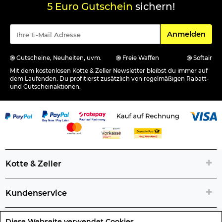
5 Euro Gutschein
sichern!
Für den Newsle
Anmelden
Gutscheine, Neuheiten, uvm.
Freie Waffen
Softair
Mit dem kostenlosen Kotte & Zeller Newsletter bleibst du immer auf
dem Laufenden. Du profitierst zusätzlich von regelmäßigen Rabatt-
und Gutscheinaktionen.
Kotte & Zeller
Kundenservice
Diese Webseite verwendet Cookies