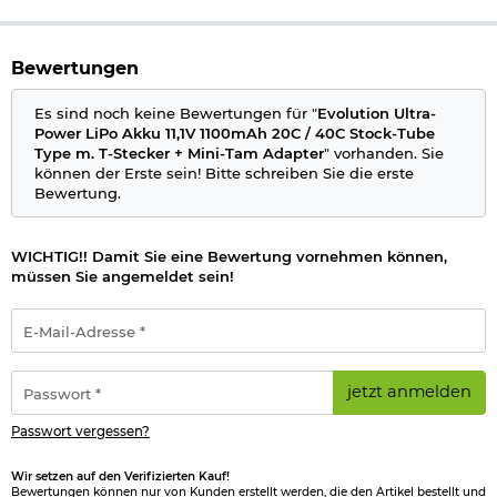
Der
Akku
wird mit einem T-Stecker ausgeliefert. Zusätzlich ist
ein ca. 80 mm langes Adapterkabel auf den Mini-Tam Stecker
im Lieferumfang enthalten.
Bewertungen
Weiterhin besitzt der Akku einen XH-Balancer Anschluss.
Es sind noch keine Bewertungen für "
Evolution Ultra-
Details
Power LiPo Akku 11,1V 1100mAh 20C / 40C Stock-Tube
Type m. T-Stecker + Mini-Tam Adapter
" vorhanden. Sie
Stecker: T-Stecker
können der Erste sein! Bitte schreiben Sie die erste
Akku Typ:
Lithium Polymer
Bewertung.
Zellenzahl: 3
Spannung: 11,1V
Kapazität: 1100 mAh
WICHTIG!! Damit Sie eine Bewertung vornehmen können,
Ladenstrom: 1,1 Ampere / 1C
müssen Sie angemeldet sein!
Standard-Entladung: 22 Ampere / 20C
Peak-Entladung: 44 Ampere / 40C
E-
Länge ca. 103 mm
Mail-
Breite: ca. 20 mm
Adresse
Höhe: ca. 16,3 mm
*
Passwort
Gewicht: ca. 72 g
jetzt anmelden
*
Hersteller: Evolution Airsoft
Passwort vergessen?
Bitte beachten Sie das
Batteriegesetz
.
Wir setzen auf den Verifizierten Kauf!
Bewertungen können nur von Kunden erstellt werden, die den Artikel bestellt und
Vor dem ersten Laden unbedingt die beiligenden