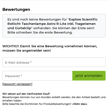
Bitte beachten Sie das
Batteriegesetz
.
Bewertungen
Es sind noch keine Bewertungen für "
Explore Scientific
Rotlicht Taschenlampe Astro R-Lite inkl. Trageriemen
und Gürtelclip
" vorhanden. Sie können der Erste sein!
Bitte schreiben Sie die erste Bewertung.
WICHTIG!! Damit Sie eine Bewertung vornehmen können,
müssen Sie angemeldet sein!
E-
Mail-
Adresse
*
Passwort
jetzt anmelden
*
Passwort vergessen?
Wir setzen auf den Verifizierten Kauf!
Bewertungen können nur von Kunden erstellt werden, die den Artikel bestellt und
erhalten haben.
Bitte beachte die Richtlinien für Produktbewertungen!
»Mehr dazu