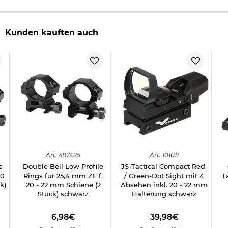
Kunden kauften auch
Art.
497425
Art.
101011
e
Double Bell Low Profile
JS-Tactical Compact Red-
20
Rings für 25,4 mm ZF f.
/ Green-Dot Sight mit 4
T
k)
20 - 22 mm Schiene (2
Absehen inkl. 20 - 22 mm
Stück) schwarz
Halterung schwarz
6,98€
39,98€