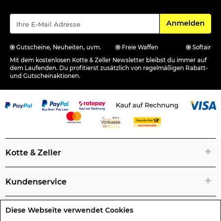
Für den Newsle
Anmelden
Gutscheine, Neuheiten, uvm.
Freie Waffen
Softair
Mit dem kostenlosen Kotte & Zeller Newsletter bleibst du immer auf
dem Laufenden. Du profitierst zusätzlich von regelmäßigen Rabatt-
und Gutscheinaktionen.
Kotte & Zeller
Kundenservice
Diese Webseite verwendet Cookies
Rechtliche Artikelinfos