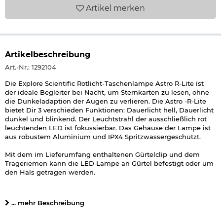
Artikel
merken
Artikelbeschreibung
Art.-Nr.: 1292104
Die Explore Scientific Rotlicht-Taschenlampe Astro R-Lite ist
der ideale Begleiter bei Nacht, um Sternkarten zu lesen, ohne
die Dunkeladaption der Augen zu verlieren. Die Astro -R-Lite
bietet Dir 3 verschieden Funktionen: Dauerlicht hell, Dauerlicht
dunkel und blinkend. Der Leuchtstrahl der ausschließlich rot
leuchtenden LED ist fokussierbar. Das Gehäuse der Lampe ist
aus robustem Aluminium und IPX4 Spritzwassergeschützt.
Mit dem im Lieferumfang enthaltenen Gürtelclip und dem
Trageriemen kann die LED Lampe an Gürtel befestigt oder um
den Hals getragen werden.
Zu Betrieb wird eine AA 1,5 V
Batterie
benötigt, die bereits im
Lieferumfang enthalten ist.
... mehr Beschreibung
Lieferumfang: