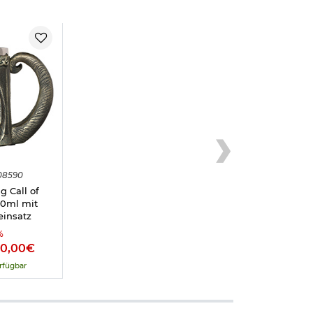
08590
g Call of
00ml mit
einsatz
%
30,00€
rfügbar