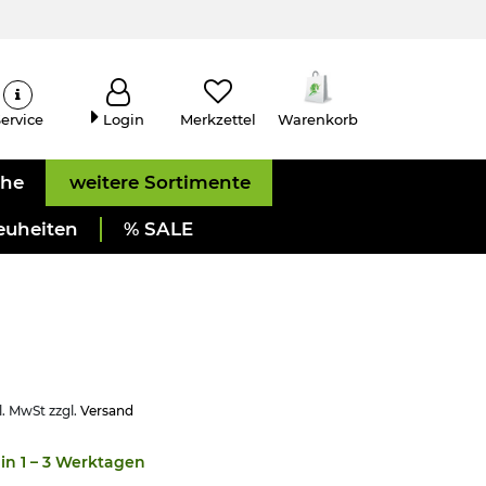
ervice
Login
Merkzettel
Warenkorb
uhe
weitere Sortimente
euheiten
% SALE
l. MwSt zzgl.
Versand
in 1 – 3 Werktagen