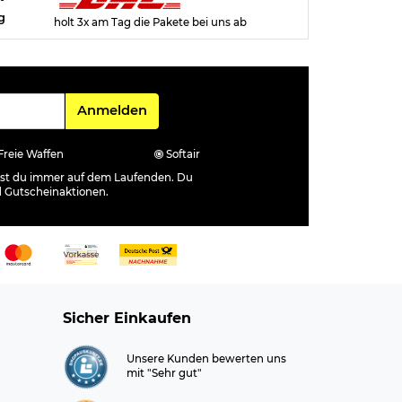
g
holt 3x am Tag die Pakete bei uns ab
Für den Newsletter
Anmelden
Freie Waffen
Softair
ibst du immer auf dem Laufenden. Du
d Gutscheinaktionen.
Sicher Einkaufen
Unsere Kunden bewerten uns
mit "Sehr gut"