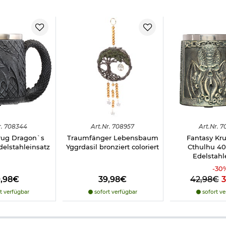
.
708344
Art.
Nr.
708957
Art.
Nr.
7
rug Dragon`s
Traumfänger Lebensbaum
Fantasy Kru
elstahleinsatz
Yggrdasil bronziert coloriert
Cthulhu 4
Edelstahl
-
30
9,98€
39,98€
42,98€
t verfügbar
sofort verfügbar
sofort ve