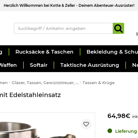
Herzlich Willkommen bei Kotte & Zeller - Deinem Abenteuer-Ausrüster!
S
g
Rucksäcke & Taschen
Bekleidung & Sch
Waffen
Softair
Taktische Ausrüstung
N
hnen
Gläser, Tassen, Gewürzstreuer, ...
Tassen & Krüge
it Edelstahleinsatz
64,98€
ink
Lieferung 