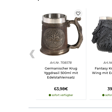
Art.
Nr.
708578
Art.
Nr
Germanischer Krug
Fantasy K
Yggdrasil 500ml mit
Wing mit Ed
Edelstahleinsatz
63,98€
3
sofort verfügbar
sofor