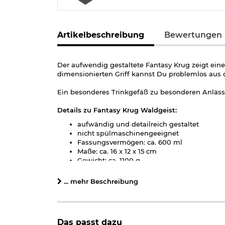
Artikelbeschreibung
Bewertungen
Der aufwendig gestaltete Fantasy Krug zeigt ein
dimensionierten Griff kannst Du problemlos aus 
Ein besonderes Trinkgefäß zu besonderen Anlässe
Details zu Fantasy Krug Waldgeist:
aufwändig und detailreich gestaltet
nicht spülmaschinengeeignet
Fassungsvermögen: ca. 600 ml
Maße: ca. 16 x 12 x 15 cm
Gewicht: ca. 1100 g
Material Krug: Polyresin
Material Trinkeinsatz: Edelstahl, entnehmb
... mehr Beschreibung
Farbe: Bronze
Das passt dazu