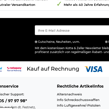
utraler Versandkarton
Mehr als 40 Jahre Erfahrun
Gutscheine, Neuheiten, uvm.
Mit dem kostenlosen Kotte & Zeller Newsletter ble
profitierst zusätzlich von regelmäßigen Rabatt- un
nservice
Rechtliche Artikelinfos
ischer Support:
Altersnachweis
Info Schreckschusswaffen
5 / 97 97 98*
Info Luftgewehre/-Pistolen
in. aus dem dt. Festnetz,