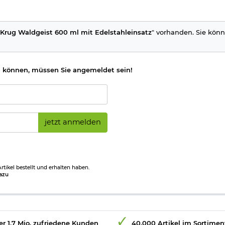
Krug Waldgeist 600 ml mit Edelstahleinsatz
" vorhanden. Sie könne
 können, müssen Sie angemeldet sein!
jetzt anmelden
tikel bestellt und erhalten haben.
azu
r 1,7 Mio. zufriedene Kunden
40.000 Artikel im Sortimen