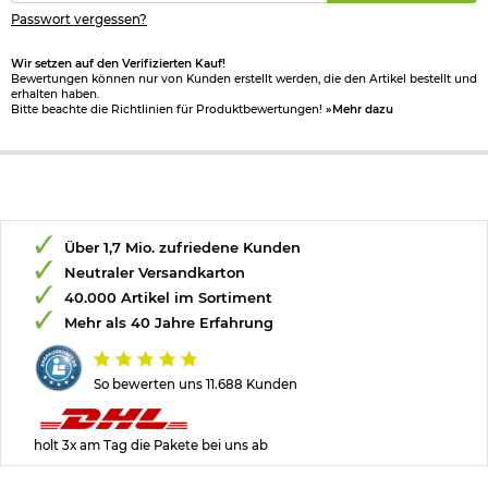
max. Leuchtweite: bis zu 357 Meter
Passwort vergessen?
5 Leuchtmodi und Zusatzfunktion Strobolicht
ATR Überhitzungsschutz
Wir setzen auf den Verifizierten Kauf!
Edelstahl Gürtelclip
Bewertungen können nur von Kunden erstellt werden, die den Artikel bestellt und
Akku über Mikro-USB Kabel aufladbar
erhalten haben.
Akkustandanzeige
Bitte beachte die Richtlinien für Produktbewertungen!
»Mehr dazu
wasserdicht gem. IP68 (2 Meter)
stoßfest bis zu 1 Meter Fallhöhe
gehärtetes Frontglas mit Anti-Reflex Beschichtung
wegrollsicheres Design
Betrieb mit ARB-L18-2600U Li-Ion-Akku (enthalten) oder 1
x
CR123A
Batterien
Über 1,7 Mio. zufriedene Kunden
Material Gehäuse: A6061-T6 Aluminium
Farbe: tropic green
Neutraler Versandkarton
Marke: Fenix
40.000 Artikel im Sortiment
Mehr als 40 Jahre Erfahrung
Bitte beachten Sie das
Batteriegesetz
.
Herstellerinformationen
So bewerten uns 11.688 Kunden
holt 3x am Tag die Pakete bei uns ab