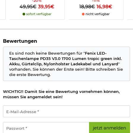
-
20
%
-
11
%
Nylonholster mit Gürtelschlaufe schwarz
49,95€
39,95€
18,98€
16,98€
Mikro-USB Ladekabel
Gürtelclip
sofort verfügbar
nicht verfügbar
Lanyard
Ersatzdichtung
Bedienungsanleitung
Bewertungen
Leistung und Laufzeit:
Es sind noch keine Bewertungen für "
Fenix LED-
Turbo / 1700 Lumen / ca. 1 Std. 25 Min. / 357 Meter
Taschenlampe PD35 V3.0 1700 Lumen tropic green inkl.
High / 600 Lumen / ca. 2 Std. 35 Min. / 216 Meter
Akku, Gürtelclip, Nylonholster Ladekabel und Lanyard
"
Med / 150 Lumen / ca. 8 Std. 30 Min. / 109 Meter
vorhanden. Sie können der Erste sein! Bitte schreiben Sie
Low / 50 Lumen / ca. 26 Std. 25 Min. / 63 Meter
die erste Bewertung.
Eco / 5 Lumen / ca. 230 Stunden / 20 Meter
Details zu Fenix LED-Taschenlampe PD35 V3.0:
WICHTIG!! Damit Sie eine Bewertung vornehmen können,
müssen Sie angemeldet sein!
Länge: ca. 13,4 cm
Durchmesser Lampenkopf: ca. 2,6 cm
E-
Durchmesser Körper: ca. 2,1 cm
Mail-
Gewicht: ca. 134 g mit Akku
Adresse
LED-Einheit: Luminus SFT40
*
Passwort
Lichtstärke: 1700 Lumen
jetzt anmelden
*
Leuchtdauer: bis zu 230 Stunden