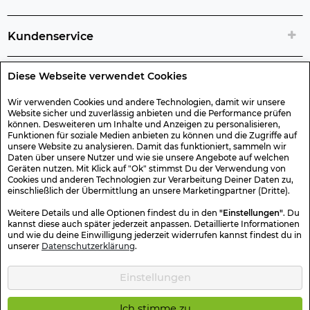
Kundenservice
Diese Webseite verwendet Cookies
Rechtliche Artikelinfos
Wir verwenden Cookies und andere Technologien, damit wir unsere
Website sicher und zuverlässig anbieten und die Performance prüfen
Geschenk-Gutscheine
können. Desweiteren um Inhalte und Anzeigen zu personalisieren,
Funktionen für soziale Medien anbieten zu können und die Zugriffe auf
unsere Website zu analysieren. Damit das funktioniert, sammeln wir
Versand & Rücksendung
Daten über unsere Nutzer und wie sie unsere Angebote auf welchen
Geräten nutzen. Mit Klick auf "Ok" stimmst Du der Verwendung von
Cookies und anderen Technologien zur Verarbeitung Deiner Daten zu,
einschließlich der Übermittlung an unsere Marketingpartner (Dritte).
Sonstiges
Weitere Details und alle Optionen findest du in den
"Einstellungen"
. Du
kannst diese auch später jederzeit anpassen. Detaillierte Informationen
und wie du deine Einwilligung jederzeit widerrufen kannst findest du in
Sicher Einkaufen
unserer
Datenschutzerklärung
.
Einstellungen
Kotte & Zeller 2026 © Alle Rechte vorbehalten. Die durchgestrichenen
Preise entsprechen dem bisherigen Preis.
Ich stimme zu