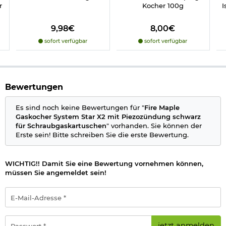
Kartuschenständer dient dem sicheren Stand des
r
Kocher 100g
I
Kochsystems
Brennstoff: Butan, Isobutan und Propan Mischkartuschen
Kochzeit: ca. 1 Minute 33 Sekunden pro 0,5 Liter, je nach
9,98€
8,00€
Klima, Höhe, etc.
sofort verfügbar
sofort verfügbar
Leistung (W): 2200
Verbrauch: 158 g/h
Gewicht: ca. 630 g
Maße: ca. 25,4 x 26,5 cm
Packmaß: ca. 13,3 x 20,5 cm
Bewertungen
Material: Edelstahl, Aluminiumlegierung, Kupfer, Silikon,
Kunststoff
Es sind noch keine Bewertungen für "
Fire Maple
Marke: Fire Maple
Gaskocher System Star X2 mit Piezozündung schwarz
für Schraubgaskartuschen
" vorhanden. Sie können der
Hinweis
: Schraubgaskartusche nicht im Lieferumfang
Erste sein! Bitte schreiben Sie die erste Bewertung.
enthalten, bitte extra bestellen.
Herstellerinformationen
WICHTIG!! Damit Sie eine Bewertung vornehmen können,
müssen Sie angemeldet sein!
Verantwortliche Person für die EU
E-
Mail-
Adresse
*
Passwort
jetzt anmelden