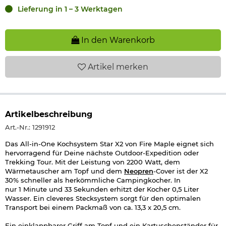
Lieferung in 1 – 3 Werktagen
In den Warenkorb
Artikel
merken
Artikelbeschreibung
Art.-Nr.: 1291912
Das All-in-One Kochsystem Star X2 von Fire Maple eignet sich
hervorragend für Deine nächste Outdoor-Expedition oder
Trekking Tour. Mit der Leistung von 2200 Watt, dem
Wärmetauscher am Topf und dem
Neopren
-Cover ist der X2
30% schneller als herkömmliche Campingkocher. In
nur 1 Minute und 33 Sekunden erhitzt der Kocher 0,5 Liter
Wasser. Ein cleveres Stecksystem sorgt für den optimalen
Transport bei einem Packmaß von ca. 13,3 x 20,5 cm.
Ein einklappbarer Griff am Topf und ein Kartuschenständer für