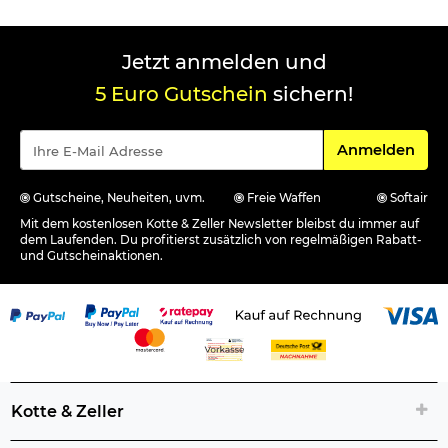
Jetzt anmelden und
5 Euro Gutschein
sichern!
Für den Newsle
Anmelden
Gutscheine, Neuheiten, uvm.
Freie Waffen
Softair
Mit dem kostenlosen Kotte & Zeller Newsletter bleibst du immer auf
dem Laufenden. Du profitierst zusätzlich von regelmäßigen Rabatt-
und Gutscheinaktionen.
Kotte & Zeller