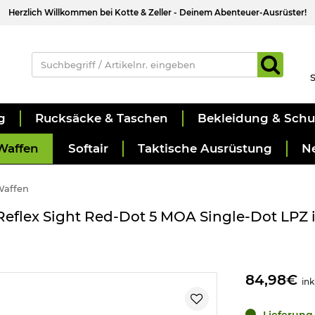
Herzlich Willkommen bei Kotte & Zeller - Deinem Abenteuer-Ausrüster!
S
g
Rucksäcke & Taschen
Bekleidung & Sch
Waffen
Softair
Taktische Ausrüstung
N
Waffen
 Reflex Sight Red-Dot 5 MOA Single-Dot LPZ 
84,98€
ink
Lieferung 