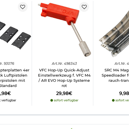
r.
93076
Art.
Nr.
498343
Art.
Nr.
4
terplatten 4er
VFC Hop-Up Quick-Adjust
SRC M4 Maga
ck Luftpistolen
Einstellwerkzeug f. VFC M4
Speedloader 
rpistolen mit
/ AR EVO Hop-Up Systeme
rauch-tran
Standard
rot
9,98€
29,98€
9,9
t verfügbar
sofort verfügbar
sofort ve