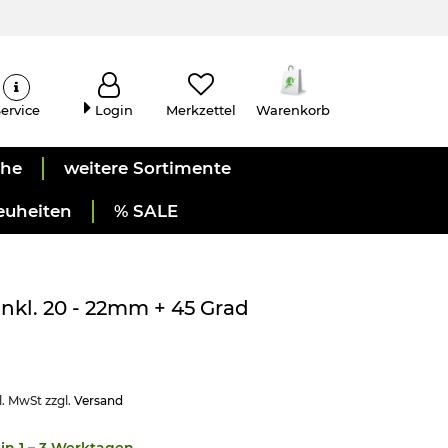
ervice
Login
Merkzettel
Warenkorb
uhe
weitere Sortimente
euheiten
% SALE
inkl. 20 - 22mm + 45 Grad
l. MwSt zzgl.
Versand
in 1 – 3 Werktagen