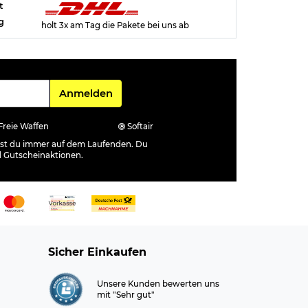
t
g
holt 3x am Tag die Pakete bei uns ab
Für den Newsletter
Anmelden
Freie Waffen
Softair
ibst du immer auf dem Laufenden. Du
d Gutscheinaktionen.
Sicher Einkaufen
Unsere Kunden bewerten uns
mit "Sehr gut"