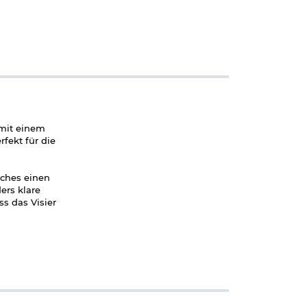
 mit einem
fekt für die
lches einen
ers klare
s das Visier
iert werden.
t.
e höhere Co-
 20 - 22 mm
können, ist