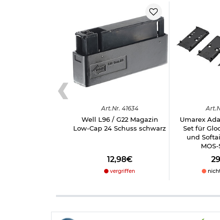
Bitte beachten Sie das
Batteriegesetz
.
Herstellerinformationen
Art.
Nr.
41634
Art.
N
Well L96 / G22 Magazin
Umarex Adap
Low-Cap 24 Schuss schwarz
Set für Glo
und Softai
MOS-
12,98€
2
vergriffen
nich