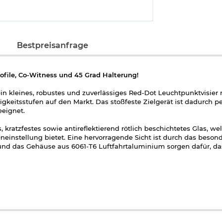
Bestpreisanfrage
file, Co-Witness und 45 Grad Halterung!
 ein kleines, robustes und zuverlässiges Red-Dot Leuchtpunktvisier
eitsstufen auf den Markt. Das stoßfeste Zielgerät ist dadurch per
eeignet.
kratzfestes sowie antireflektierend rötlich beschichtetes Glas, we
einstellung bietet. Eine hervorragende Sicht ist durch das besond
und das Gehäuse aus 6061-T6 Luftfahrtaluminium sorgen dafür, das
ach und schnell auf sämtliche Weaver- und Picatinny-Schienen mont
Batterie
, die bis das eingeschaltene LPZ bis zu 40 Stunden versorg
 neben der ab Werk montierten Low-Profile Montage, auch noch ein
Ausführung des Impact Mini Reflex Red-Dots eine 45° Halterung für
elgerät auch direkt auf den Schlitten von Pistolen montieren zu 