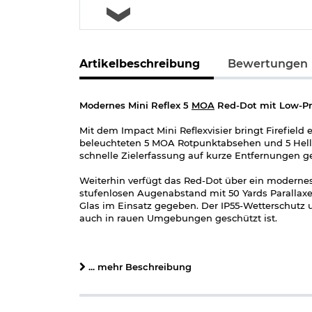
Artikelbeschreibung
Bewertungen
Modernes Mini Reflex 5
MOA
Red-Dot mit Low-Pro
Mit dem Impact Mini Reflexvisier bringt Firefield
beleuchteten 5 MOA Rotpunktabsehen und 5 Helligk
schnelle Zielerfassung auf kurze Entfernungen g
Weiterhin verfügt das Red-Dot über ein modernes, 
stufenlosen Augenabstand mit 50 Yards Parallaxen
Glas im Einsatz gegeben. Der IP55-Wetterschutz 
auch in rauen Umgebungen geschützt ist.
Das Firefield Impact Mini Reflexvisier kann einf
Betrieben wird das Red-Dot mittels einer CR1632
... mehr Beschreibung
Im Lieferumfang des Reflexvisiers enthalten ist
Witness-Halterung. Weiterhin gehört bei dieser 
Schienen zum erweiterten Lieferumfang. Um das Zi