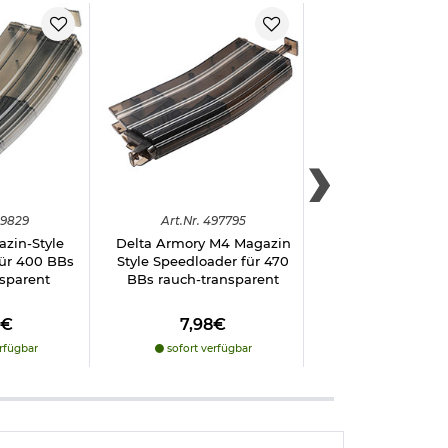
9829
Art.
Nr.
497795
Art.
Nr.
497
zin-Style
Delta Armory M4 Magazin
G&G M18 Smoke 
für 400 BBs
Style Speedloader für 470
Deko Metall Rauc
sparent
BBs rauch-transparent
Set (2 Stüc
8€
7,98€
34,98€
rfügbar
sofort verfügbar
sofort verfü