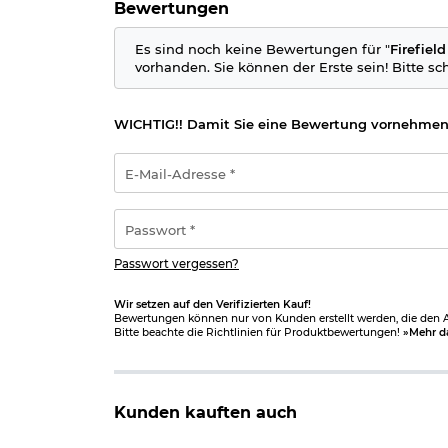
Bewertungen
45 Grad 20 - 22 mm Halterung schwarz
Kunststoff-Schutzüberzug schwarz
Einstellschlüssel
Es sind noch keine Bewertungen für "
Firefiel
Montageschlüssel
vorhanden. Sie können der Erste sein! Bitte sc
CR1632 Batterie
Pflegetuch
WICHTIG!! Damit Sie eine Bewertung vornehmen
Technische Daten:
E-
Farbe: schwarz
Mail-
Absehen: 5 MOA Single Dot
Adresse
Beleuchtung: rot - 5-fach verstellbar
*
Passwort
Objektiv: ca. 16 x 21 mm
*
Vergrösserung: 1 fach
Augenabstand: unendlich
Passwort vergessen?
Austrittspupille: unendlich
Parallaxe
: eingestellt auf 50 Yards
Wir setzen auf den Verifizierten Kauf!
Maximaler Rückstoß: 800 G
Bewertungen können nur von Kunden erstellt werden, die den Ar
Länge: ca. 49 mm
Bitte beachte die Richtlinien für Produktbewertungen!
»Mehr d
Breite: ca. 33 mm
Höhe: ca. 25 mm
Gewicht: ca. 52 g
Material: Aluminium
Kunden kauften auch
Batterie: CR 1632 3V Lithium (enthalten)
Hersteller: Firefield