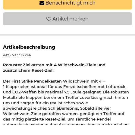
Benachrichtigt mich
Artikel
merken
Artikelbeschreibung
Art.-Nr.: 93394
Robuster Zielkasten mit 4 Wildschwein-Ziele und
zusätzlichem Reset-Ziel!
Der First Strike Pendelkasten Wildschwein mit 4 +
1 Klappzielen ist ideal für das Freizeitschießen mit Luftdruck-
und CO2-Waffen bis maximal 7,5 Joule geeignet. Die robusten
Metallziele klappen bei einem Treffer zuverlässig nach hinten
um und sorgen für ein realistisches sowie
abwechslungsreiches Schießerlebnis. Sobald alle vier
Wildschwein-Ziele getroffen wurden, genügt ein Treffer auf
das mittig platzierte Reset-Ziel, um sämtliche Pendel
automatisch wieder in ihre Ausgangsposition zurückzustellen.
Dadurch entfällt das manuelle Aufrichten der Ziele und ein