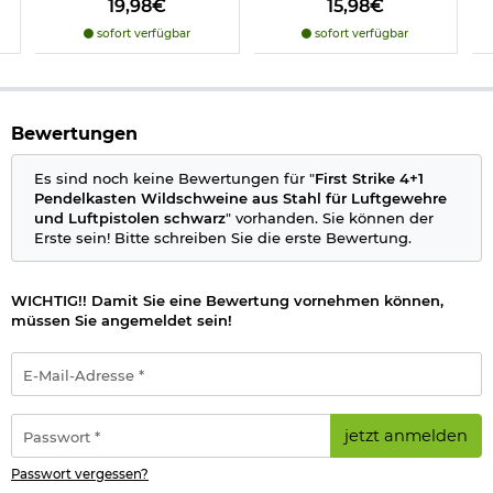
19,98€
15,98€
Nur für Bleimunition & Blei-Diabolos geeignet
Stabile Metallkonstruktion
sofort verfügbar
sofort verfügbar
Löcher für Wandmontage vorhanden
Maße: ca. 49 x 20 x 22 cm (B x H x T)
Gewicht: ca. 4810 g
Material: Metall
Bewertungen
Farbe: schwarz
Marke: First Strike
Es sind noch keine Bewertungen für "
First Strike 4+1
Pendelkasten Wildschweine aus Stahl für Luftgewehre
Hinweis: Richtiger
und Luftpistolen schwarz
" vorhanden. Sie können der
Umgang mit Druckluft-, Federdruckwaffen und CO2-Waffen
Erste sein! Bitte schreiben Sie die erste Bewertung.
Herstellerinformationen
WICHTIG!! Damit Sie eine Bewertung vornehmen können,
müssen Sie angemeldet sein!
E-
Mail-
Adresse
*
Passwort
jetzt anmelden
*
Passwort vergessen?