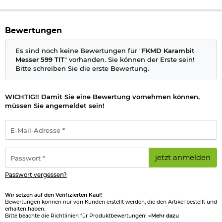
Frame-Lock
Marke: FKMD
Bewertungen
Bestimmte Messer dürfen nicht überall geführt werden,
deshalb beachten Sie bitte folgenden
Informationslink
über
Es sind noch keine Bewertungen für "
FKMD Karambit
das:
Führen von Messern
§42a
Messer 599 TIT
" vorhanden. Sie können der Erste sein!
Bitte schreiben Sie die erste Bewertung.
Wichtige waffenrechtliche Informationen: Artikel frei ab 18
Jahren - Dieser Artikel kann nur versendet werden, wenn Sie
WICHTIG!! Damit Sie eine Bewertung vornehmen können,
uns einen
Altersnachweis
zusenden, sofern uns dieser noch
müssen Sie angemeldet sein!
nicht vorliegt. (bitte den Link:
"Altersnachweis"
für genaue
Infos anklicken)
E-
Mail-
Herstellerinformationen
Adresse
*
Passwort
jetzt anmelden
Verantwortliche Person für die EU
*
Passwort vergessen?
Wir setzen auf den Verifizierten Kauf!
Bewertungen können nur von Kunden erstellt werden, die den Artikel bestellt und
erhalten haben.
Bitte beachte die Richtlinien für Produktbewertungen!
»Mehr dazu