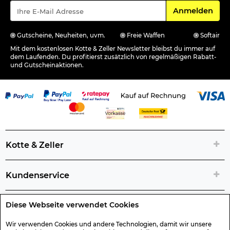
Für den Newsle
Anmelden
Gutscheine, Neuheiten, uvm.
Freie Waffen
Softair
Mit dem kostenlosen Kotte & Zeller Newsletter bleibst du immer auf
dem Laufenden. Du profitierst zusätzlich von regelmäßigen Rabatt-
und Gutscheinaktionen.
Kotte & Zeller
Kundenservice
Diese Webseite verwendet Cookies
Rechtliche Artikelinfos
Wir verwenden Cookies und andere Technologien, damit wir unsere