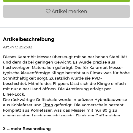
Artikel
merken
Artikelbeschreibung
Art.-Nr.: 292382
Dieses Karambit Messer überzeugt mit seiner hohen Stabilität
und dem dabei geringen Gewicht. Es wurde präzise aus
hochwertigen Materialien gefertigt. Die für Karambit Messer
typische klauenförmige Klinge besteht aus Elmax was für hohe
Schnitthaltigkeit sorgt. Zusätzlich wurde sie PVD-
beschichtet. Mithilfe des Flippers lässt sich die Klinge einfach
mit nur einer Hand öffnen. Die Arretierung erfolgt per
Liner-Lock
.
Die rückwärtige Griffschale wurde in präziser Hybridbauweise
aus Kohlefaser und
Titan
gefertigt. Die Vorderschale besteht
komplett aus Kohlefaser, was das Messer mit nur 80 g zu
einem echten Leichtgewicht macht. Dank der Griffmulden
liegt das Messer gut in der Hand. Technisch sowie optisch ein
absoluter Hingucker!
... mehr Beschreibung
Mithilfe des Gürtelclips kann das Karambit Messer bequem an