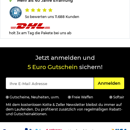
Mehr als 40 Jahre Erfahrung
So bewerten uns 11.688 Kunden
holt 3x am Tag die Pakete bei uns ab
Jetzt anmelden und
5 Euro Gutschein
sichern!
Für den Newsle
Anmelden
Gutscheine, Neuheiten, uvm.
Freie Waffen
Softair
Mit dem kostenlosen Kotte & Zeller Newsletter bleibst du immer auf
dem Laufenden. Du profitierst zusätzlich von regelmäßigen Rabatt-
und Gutscheinaktionen.