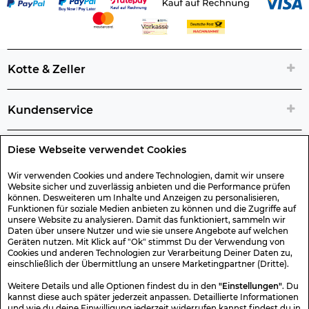
Kotte & Zeller
Kundenservice
Diese Webseite verwendet Cookies
Rechtliche Artikelinfos
Wir verwenden Cookies und andere Technologien, damit wir unsere
Website sicher und zuverlässig anbieten und die Performance prüfen
Geschenk-Gutscheine
können. Desweiteren um Inhalte und Anzeigen zu personalisieren,
Funktionen für soziale Medien anbieten zu können und die Zugriffe auf
unsere Website zu analysieren. Damit das funktioniert, sammeln wir
Versand & Rücksendung
Daten über unsere Nutzer und wie sie unsere Angebote auf welchen
Geräten nutzen. Mit Klick auf "Ok" stimmst Du der Verwendung von
Cookies und anderen Technologien zur Verarbeitung Deiner Daten zu,
einschließlich der Übermittlung an unsere Marketingpartner (Dritte).
Sonstiges
Weitere Details und alle Optionen findest du in den
"Einstellungen"
. Du
kannst diese auch später jederzeit anpassen. Detaillierte Informationen
und wie du deine Einwilligung jederzeit widerrufen kannst findest du in