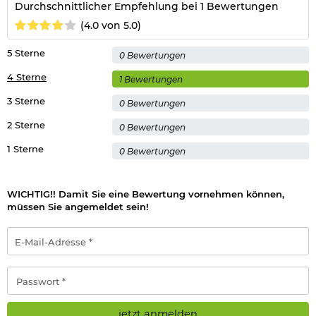
Durchschnittlicher Empfehlung bei 1 Bewertungen
(4.0 von 5.0)
5 Sterne
0 Bewertungen
4 Sterne
1 Bewertungen
3 Sterne
0 Bewertungen
2 Sterne
0 Bewertungen
1 Sterne
0 Bewertungen
WICHTIG!! Damit Sie eine Bewertung vornehmen können,
müssen Sie angemeldet sein!
E-
Mail-
Adresse
*
Passwort
*
jetzt anmelden