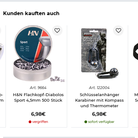
Kunden kauften auch
Art.
9664
Art.
122004
o-
H&N Flachkopf-Diabolos
Schlüsselanhänger
M
cm
Sport 4,5mm 500 Stück
Karabiner mit Kompass
S
und Thermometer
6,98€
6,98€
vergriffen
sofort verfügbar