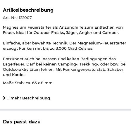
Artikelbeschreibung
Art.-Nr.: 122007
Magnesium Feuerstarter als Anzündhilfe zum Entfachen von
Feuer. Ideal für Outdoor-Freaks, Jäger, Angler und Camper.
Einfache, aber bewährte Technik. Der Magnesium-Feuerstarter
erzeugt Funken mit bis zu 3.000 Grad Celsius.
Entzündet auch bei nassen und kalten Bedingungen das
Lagerfeuer. Darf bei keinen Camping-, Trekking-, oder bzw. bei
Outdooraktivitäten fehlen. Mit Funkengeneratorstab, Schaber
und Kordel.
Maße Stab: ca. 65 x 8 mm
Gewicht: ca 40 g
... mehr Beschreibung
Herstellerinformationen
Das passt dazu