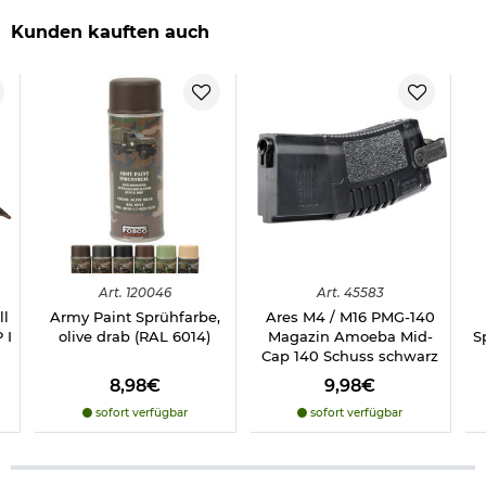
Kunden kauften auch
Art.
120046
Art.
45583
ll
Army Paint Sprühfarbe,
Ares M4 / M16 PMG-140
 I
olive drab (RAL 6014)
Magazin Amoeba Mid-
S
Cap 140 Schuss schwarz
8,98€
9,98€
sofort verfügbar
sofort verfügbar