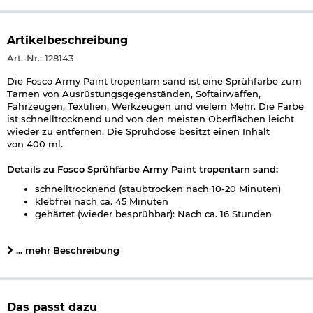
Artikelbeschreibung
Art.-Nr.: 128143
Die Fosco Army Paint tropentarn sand ist eine Sprühfarbe zum
Tarnen von Ausrüstungsgegenständen, Softairwaffen,
Fahrzeugen, Textilien, Werkzeugen und vielem Mehr. Die Farbe
ist schnelltrocknend und von den meisten Oberflächen leicht
wieder zu entfernen. Die Sprühdose besitzt einen Inhalt
von 400 ml.
Details zu Fosco Sprühfarbe Army Paint tropentarn sand:
schnelltrocknend (staubtrocken nach 10-20 Minuten)
klebfrei nach ca. 45 Minuten
gehärtet (wieder besprühbar): Nach ca. 16 Stunden
temperaturbeständig bis 110° C
Basis: Alkydharz
... mehr Beschreibung
Maße: ca. 6 x 6 x 20 cm
Gewicht: ca. 410 g
Inhalt: 400 ml
Farbe: tropentarn sand
Marke: Fosco
Das passt dazu