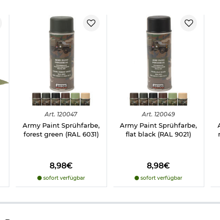
Achtung:
Extrem entzündbares Aerosol.
Reizend.
Achtung:
Behälter steht unter Druck. Nicht Temperaturen über
50 Grad aussetzen. Kann bei Erwärmung explodieren. Darf
nicht in die Hände von Kindern gelangen. An einem gut
belüfteten Ort aufbewahren. Vor Sonnenbestrahlung schützen.
Nur entleert wegwerfen, keinesfalls ins Feuer.
Gebrauchsanweisung beachten. Unsachgemäße Verwendung
kann schlimme körperliche Verletzungen hervorrufen.
Art.
120047
Art.
120049
Army Paint Sprühfarbe,
Army Paint Sprühfarbe,
Herstellerinformationen
forest green (RAL 6031)
flat black (RAL 9021)
8,98€
8,98€
sofort verfügbar
sofort verfügbar