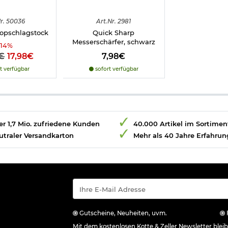
r.
50036
Art.
Nr.
2981
kopschlagstock
Quick Sharp
Messerschärfer, schwarz
14
%
€
17,98€
7,98€
t verfügbar
sofort verfügbar
r 1,7 Mio. zufriedene Kunden
40.000 Artikel im Sortimen
utraler Versandkarton
Mehr als 40 Jahre Erfahrun
Gutscheine, Neuheiten, uvm.
Mit dem kostenlosen Kotte & Zeller Newsletter ble