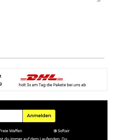
t
g
holt 3x am Tag die Pakete bei uns ab
Für den Newsletter
Anmelden
Freie Waffen
Softair
ibst du immer auf dem Laufenden. Du