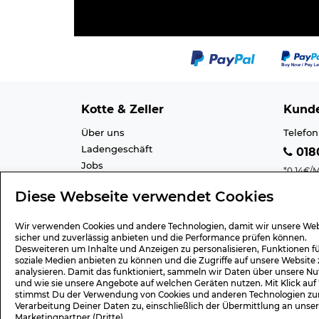
Kotte & Zeller
Kunde
Über uns
Telefon
Ladengeschäft
0180
Jobs
*0,14€/M
Cookie-Einstellung
Mobilfu
Diese Webseite verwendet Cookies
Datenschutz
E-Mail 
AGB
Barrier
Wir verwenden Cookies und andere Technologien, damit wir unsere Web
Impressum
Lexiko
sicher und zuverlässig anbieten und die Performance prüfen können.
Desweiteren um Inhalte und Anzeigen zu personalisieren, Funktionen f
soziale Medien anbieten zu können und die Zugriffe auf unsere Website 
analysieren. Damit das funktioniert, sammeln wir Daten über unsere Nu
und wie sie unsere Angebote auf welchen Geräten nutzen. Mit Klick auf
Geschenk-Gutscheine
Versa
stimmst Du der Verwendung von Cookies und anderen Technologien zu
Verarbeitung Deiner Daten zu, einschließlich der Übermittlung an unse
Wert 15,- Euro
Versan
Marketingpartner (Dritte).