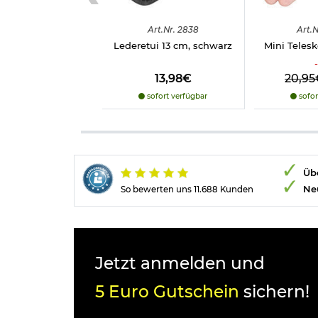
Art.
Nr.
2838
Art.
N
Lederetui 13 cm, schwarz
Mini Teles
-
13,98€
20,95
sofort verfügbar
sofor
Übe
Ne
So bewerten uns 11.688 Kunden
Jetzt anmelden und
5 Euro Gutschein
sichern!