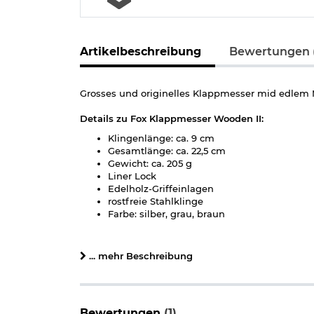
Artikelbeschreibung
Bewertungen (
Grosses und originelles Klappmesser mid edlem Me
Details zu Fox Klappmesser Wooden II:
Klingenlänge: ca. 9 cm
Gesamtlänge: ca. 22,5 cm
Gewicht: ca. 205 g
Liner Lock
Edelholz-Griffeinlagen
rostfreie Stahlklinge
Farbe: silber, grau, braun
Bestimmte Messer dürfen nicht überall geführt w
... mehr Beschreibung
Führen von Messern
§42a
Bewertungen
(1)