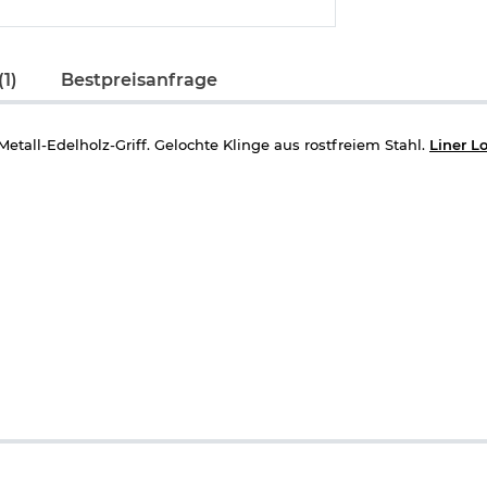
1)
Bestpreisanfrage
tall-Edelholz-Griff. Gelochte Klinge aus rostfreiem Stahl.
Liner L
erden, deshalb beachten Sie bitte folgenden
Informationslink
über