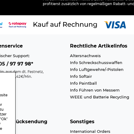
profitierst zusätzlich von regelmäßigen Rabatt- un
nservice
Rechtliche Artikelinfos
ischer Support:
Altersnachweis
Info Schreckschusswaffen
5 / 97 97 98*
Info Luftgewehre/-Pistolen
in. aus dem dt. Festnetz,
Info Softair
nk max. 0,42€/Min.
Info Paintball
Kontakt
Info Führen von Messern
efreiheit
site
WEEE und Batterie Recycling
n A-Z
ür
zu
tzer
 "Ok"
nd & Rücksendung
Sonstiges
r
re
dkosten
International Orders