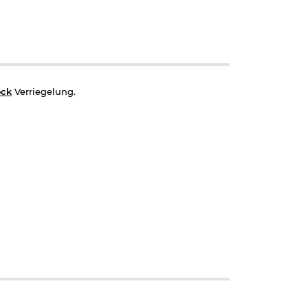
ock
Verriegelung.
 das: