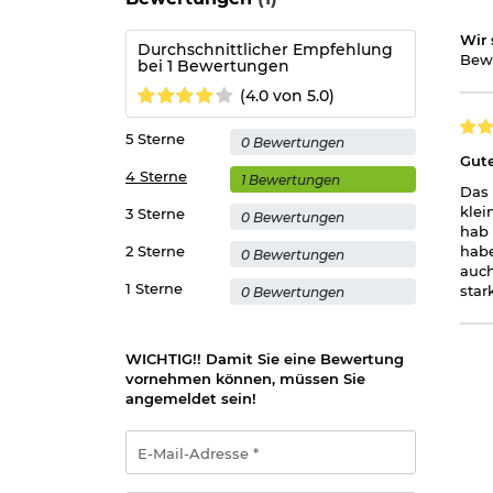
Wir 
Durchschnittlicher Empfehlung
Bewe
bei 1 Bewertungen
(4.0 von 5.0)
5 Sterne
0 Bewertungen
Gute
4 Sterne
1 Bewertungen
Das 
klei
3 Sterne
0 Bewertungen
hab 
2 Sterne
habe
0 Bewertungen
auch
1 Sterne
star
0 Bewertungen
WICHTIG!! Damit Sie eine Bewertung
vornehmen können, müssen Sie
angemeldet sein!
E-
Mail-
Adresse